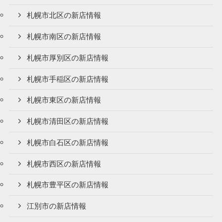
札幌市北区の新店情報
札幌市南区の新店情報
札幌市厚別区の新店情報
札幌市手稲区の新店情報
札幌市東区の新店情報
札幌市清田区の新店情報
札幌市白石区の新店情報
札幌市西区の新店情報
札幌市豊平区の新店情報
江別市の新店情報