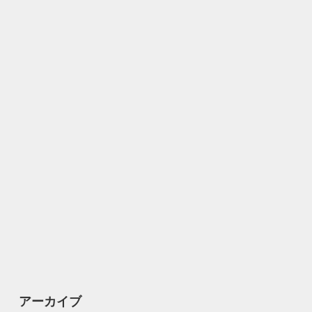
アーカイブ