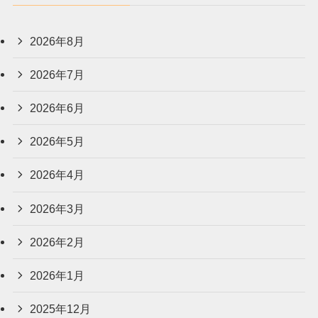
2026年8月
2026年7月
2026年6月
2026年5月
2026年4月
2026年3月
2026年2月
2026年1月
2025年12月