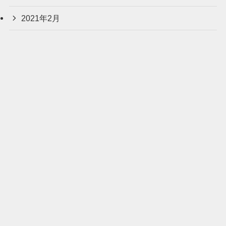
2021年2月