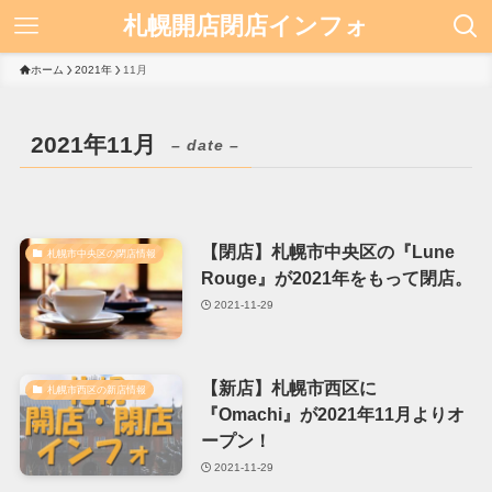
札幌開店閉店インフォ
ホーム
2021年
11月
2021年11月
– date –
【閉店】札幌市中央区の『Lune
札幌市中央区の閉店情報
Rouge』が2021年をもって閉店。
2021-11-29
【新店】札幌市西区に
札幌市西区の新店情報
『Omachi』が2021年11月よりオ
ープン！
2021-11-29