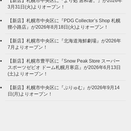
【新店】札幌市中央区に『より処 居和箸。』が2026年
3月31日(火)よりオープン！
【新店】札幌市中央区に『PDG Collector’s Shop 札幌
狸小路店』が2026年8月18日(火)よりオープン！
【新店】札幌市中央区に『北海道海鮮劇場』が2026年
7月よりオープン！
【新店】札幌市豊平区に『Snow Peak Store スーパー
スポーツゼビオ ドーム札幌月寒店』が2026年6月13日
(土)よりオープン！
【新店】札幌市中央区に『ぷりゅむ』が2026年9月14
日(月)よりオープン！