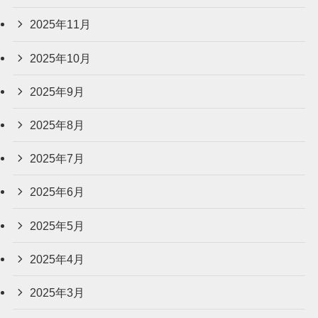
2025年11月
2025年10月
2025年9月
2025年8月
2025年7月
2025年6月
2025年5月
2025年4月
2025年3月