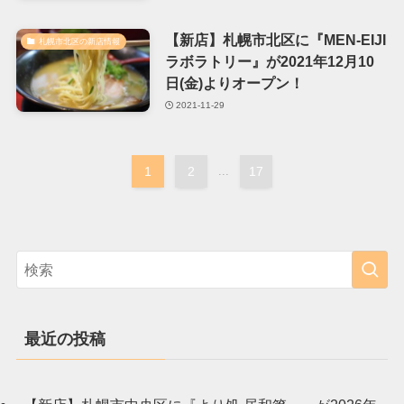
【新店】札幌市北区に『MEN-EIJI
札幌市北区の新店情報
ラボラトリー』が2021年12月10
日(金)よりオープン！
2021-11-29
1
2
...
17
最近の投稿