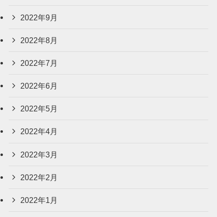
2022年9月
2022年8月
2022年7月
2022年6月
2022年5月
2022年4月
2022年3月
2022年2月
2022年1月