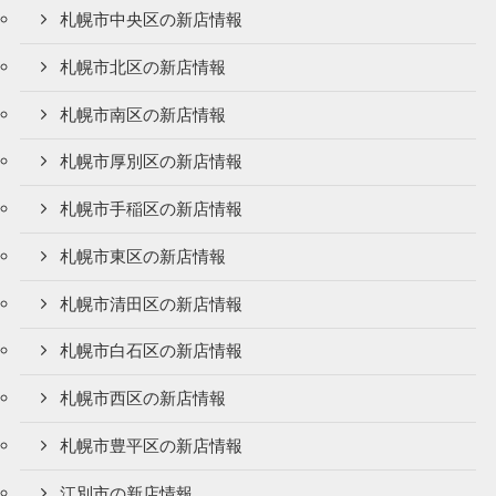
札幌市中央区の新店情報
札幌市北区の新店情報
札幌市南区の新店情報
札幌市厚別区の新店情報
札幌市手稲区の新店情報
札幌市東区の新店情報
札幌市清田区の新店情報
札幌市白石区の新店情報
札幌市西区の新店情報
札幌市豊平区の新店情報
江別市の新店情報