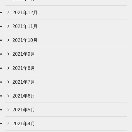
2021年12月
2021年11月
2021年10月
2021年9月
2021年8月
2021年7月
2021年6月
2021年5月
2021年4月