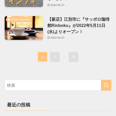
2022-04-27
【新店】江別市に『サッポロ珈琲
江別市の新店情報
館Rinboku』が2022年5月11日
(水)よりオープン！
2022-04-27
1
2
...
21
最近の投稿