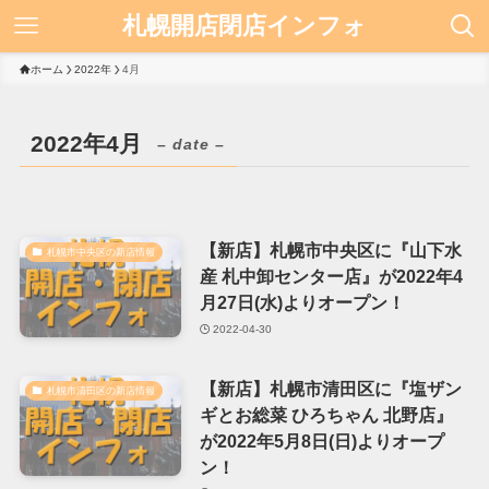
札幌開店閉店インフォ
ホーム
2022年
4月
2022年4月
– date –
【新店】札幌市中央区に『山下水
札幌市中央区の新店情報
産 札中卸センター店』が2022年4
月27日(水)よりオープン！
2022-04-30
【新店】札幌市清田区に『塩ザン
札幌市清田区の新店情報
ギとお総菜 ひろちゃん 北野店』
が2022年5月8日(日)よりオープ
ン！