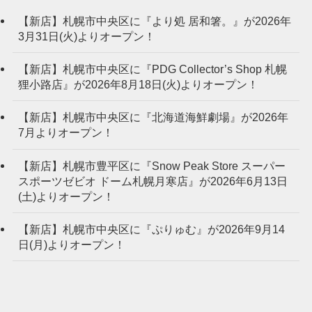
【新店】札幌市中央区に『より処 居和箸。』が2026年
3月31日(火)よりオープン！
【新店】札幌市中央区に『PDG Collector’s Shop 札幌
狸小路店』が2026年8月18日(火)よりオープン！
【新店】札幌市中央区に『北海道海鮮劇場』が2026年
7月よりオープン！
【新店】札幌市豊平区に『Snow Peak Store スーパー
スポーツゼビオ ドーム札幌月寒店』が2026年6月13日
(土)よりオープン！
【新店】札幌市中央区に『ぷりゅむ』が2026年9月14
日(月)よりオープン！