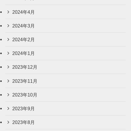
2024年4月
2024年3月
2024年2月
2024年1月
2023年12月
2023年11月
2023年10月
2023年9月
2023年8月