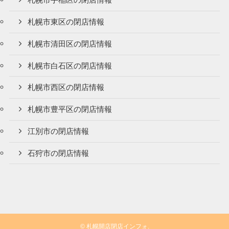
札幌市手稲区の閉店情報
札幌市東区の閉店情報
札幌市清田区の閉店情報
札幌市白石区の閉店情報
札幌市西区の閉店情報
札幌市豊平区の閉店情報
江別市の閉店情報
石狩市の閉店情報
©
札幌開店閉店インフォ.