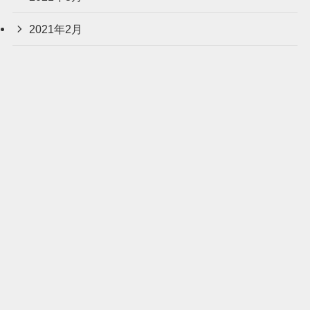
2021年2月