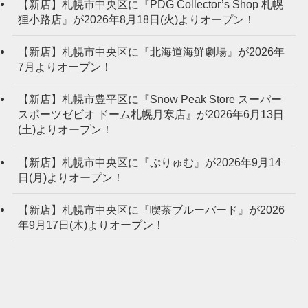
【新店】札幌市中央区に『PDG Collector’s Shop 札幌
狸小路店』が2026年8月18日(火)よりオープン！
【新店】札幌市中央区に『北海道海鮮劇場』が2026年
7月よりオープン！
【新店】札幌市豊平区に『Snow Peak Store スーパー
スポーツゼビオ ドーム札幌月寒店』が2026年6月13日
(土)よりオープン！
【新店】札幌市中央区に『ぷりゅむ』が2026年9月14
日(月)よりオープン！
【新店】札幌市中央区に『喫茶ブルーバード』が2026
年9月17日(木)よりオープン！