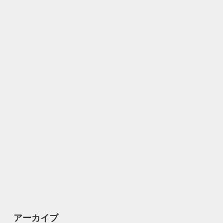
アーカイブ