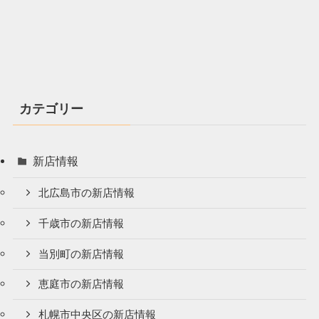
カテゴリー
新店情報
北広島市の新店情報
千歳市の新店情報
当別町の新店情報
恵庭市の新店情報
札幌市中央区の新店情報