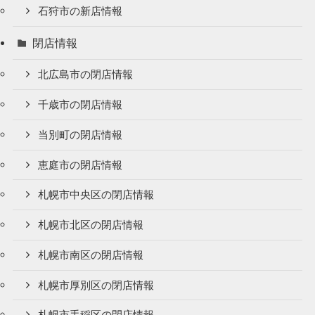
石狩市の新店情報
閉店情報
北広島市の閉店情報
千歳市の閉店情報
当別町の閉店情報
恵庭市の閉店情報
札幌市中央区の閉店情報
札幌市北区の閉店情報
札幌市南区の閉店情報
札幌市厚別区の閉店情報