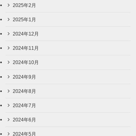
2025年2月
2025年1月
2024年12月
2024年11月
2024年10月
2024年9月
2024年8月
2024年7月
2024年6月
2024年5月