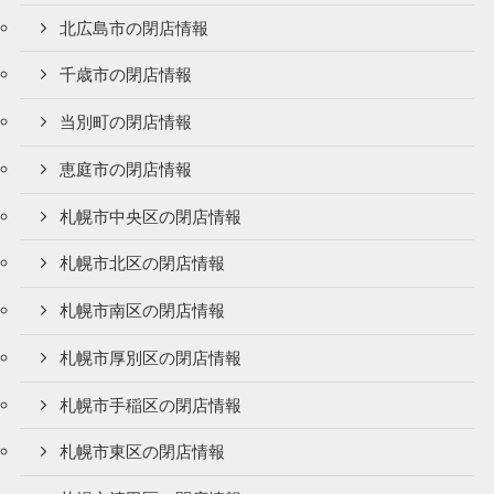
北広島市の閉店情報
千歳市の閉店情報
当別町の閉店情報
恵庭市の閉店情報
札幌市中央区の閉店情報
札幌市北区の閉店情報
札幌市南区の閉店情報
札幌市厚別区の閉店情報
札幌市手稲区の閉店情報
札幌市東区の閉店情報