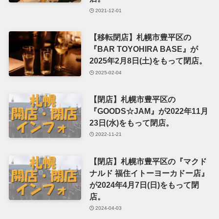
2021-12-01
【移転閉店】札幌市豊平区の
『BAR TOYOHIRA BASE』が
2025年2月8日(土)をもって閉店。
2025-02-04
【閉店】札幌市豊平区の
『GOODS☆JAM』が2022年11月
23日(水)をもって閉店。
2022-11-21
【閉店】札幌市豊平区の『マクド
ナルド 福住イトーヨーカドー店』
が2024年4月7日(日)をもって閉
店。
2024-04-03