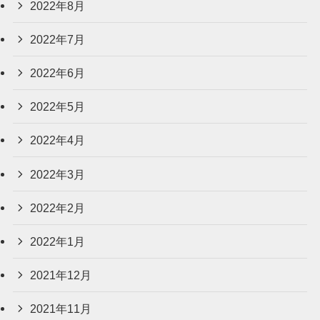
2022年8月
2022年7月
2022年6月
2022年5月
2022年4月
2022年3月
2022年2月
2022年1月
2021年12月
2021年11月