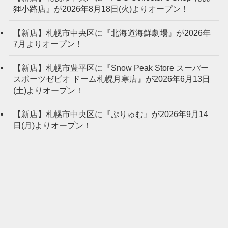
狸小路店』が2026年8月18日(火)よりオープン！
【新店】札幌市中央区に『北海道海鮮劇場』が2026年
7月よりオープン！
【新店】札幌市豊平区に『Snow Peak Store スーパー
スポーツゼビオ ドーム札幌月寒店』が2026年6月13日
(土)よりオープン！
【新店】札幌市中央区に『ぷりゅむ』が2026年9月14
日(月)よりオープン！