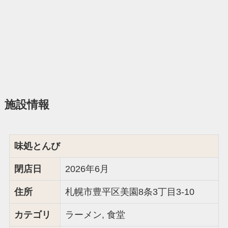
施設情報
味処とんび
閉店日
2026年6月
住所
札幌市豊平区美園8条3丁目3-10
カテゴリ
ラーメン, 食堂