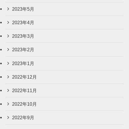
2023年5月
2023年4月
2023年3月
2023年2月
2023年1月
2022年12月
2022年11月
2022年10月
2022年9月