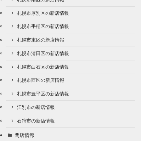
札幌市厚別区の新店情報
札幌市手稲区の新店情報
札幌市東区の新店情報
札幌市清田区の新店情報
札幌市白石区の新店情報
札幌市西区の新店情報
札幌市豊平区の新店情報
江別市の新店情報
石狩市の新店情報
閉店情報