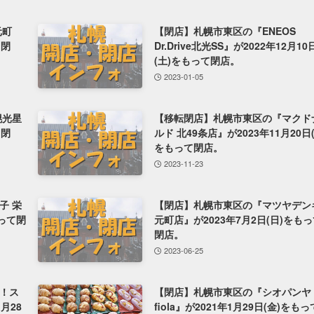
元町
【閉店】札幌市東区の『ENEOS
て閉
Dr.Drive北光SS』が2022年12月10
(土)をもって閉店。
2023-01-05
幌光星
【移転閉店】札幌市東区の『マクド
て閉
ルド 北49条店』が2023年11月20日(
をもって閉店。
2023-11-23
子 栄
【閉店】札幌市東区の『マツヤデン
もって閉
元町店』が2023年7月2日(日)をも
閉店。
2023-06-25
！ス
【閉店】札幌市東区の『シオパンヤ
月28
fiola』が2021年1月29日(金)をもっ