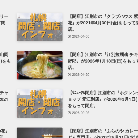
リー
【閉店】江別市の『クラブハウス 
て閉
花』が2021年4月30日(金)をもって
店。
2021-04-05
山岡
【閉店】江別市の『江別拉麺魂 チ
日)をも
野郎』が2026年1月18日(日)をもっ
店。
2026-04-20
チャ
【ﾘﾆｭｰｱﾙ閉店】江別市の『ホクレン
021
ョップ 元江別店』が2026年3月1日(
をもって閉店。
2026-02-25
の花』
【閉店】江別市の『ふらのや カレ
閉店。
どん専門店』が2022年8月31日(水)