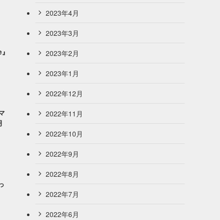
2023年4月
2023年3月
e』
2023年2月
2023年1月
2022年12月
マ
2022年11月
月
2022年10月
2022年9月
2022年8月
っ
2022年7月
2022年6月