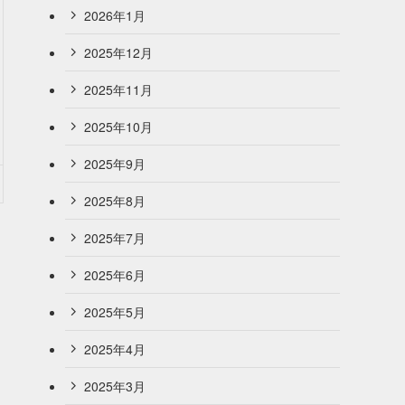
2026年1月
2025年12月
2025年11月
2025年10月
2025年9月
2025年8月
2025年7月
2025年6月
2025年5月
2025年4月
2025年3月