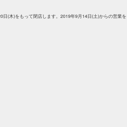
月20日(木)をもって閉店します。2019年9月14日(土)からの営業を