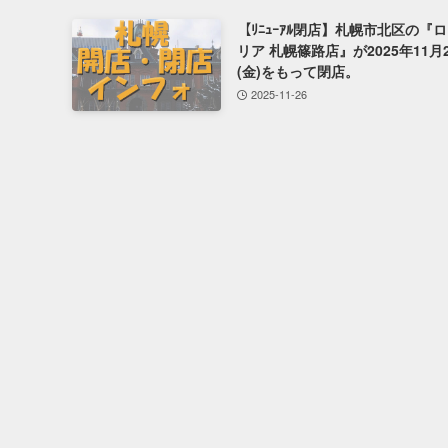
【ﾘﾆｭｰｱﾙ閉店】札幌市北区の『
リア 札幌篠路店』が2025年11月
(金)をもって閉店。
2025-11-26