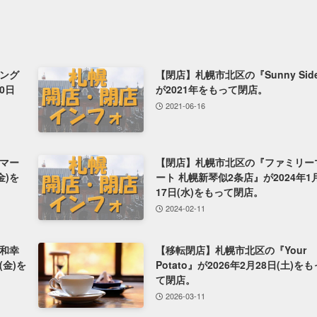
ング
【閉店】札幌市北区の『Sunny Sid
30日
が2021年をもって閉店。
2021-06-16
マー
【閉店】札幌市北区の『ファミリー
金)を
ート 札幌新琴似2条店』が2024年1
17日(水)をもって閉店。
2024-02-11
和幸
【移転閉店】札幌市北区の『Your
(金)を
Potato』が2026年2月28日(土)をも
て閉店。
2026-03-11