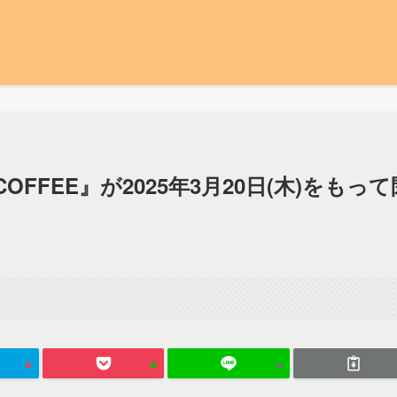
OFFEE』が2025年3月20日(木)をもって