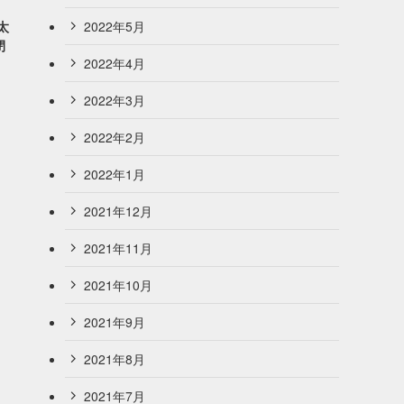
2022年5月
太
閉
2022年4月
2022年3月
2022年2月
2022年1月
2021年12月
2021年11月
2021年10月
2021年9月
2021年8月
2021年7月