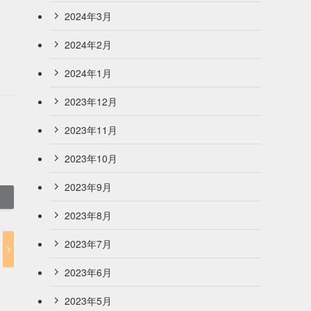
2024年3月
2024年2月
2024年1月
2023年12月
2023年11月
2023年10月
2023年9月
2023年8月
2023年7月
2023年6月
2023年5月