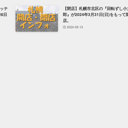
ロッテ
【閉店】札幌市北区の『回転ずし小
28日
郎』が2024年3月31日(日)をもって
店。
2024-05-13