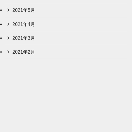
2021年5月
2021年4月
2021年3月
2021年2月