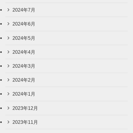
2024年7月
2024年6月
2024年5月
2024年4月
2024年3月
2024年2月
2024年1月
2023年12月
2023年11月