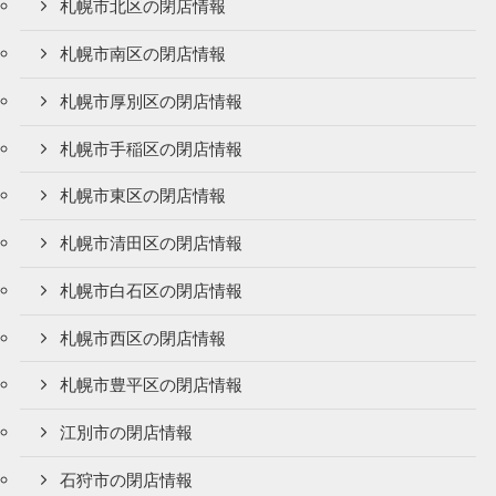
札幌市北区の閉店情報
札幌市南区の閉店情報
札幌市厚別区の閉店情報
札幌市手稲区の閉店情報
札幌市東区の閉店情報
札幌市清田区の閉店情報
札幌市白石区の閉店情報
札幌市西区の閉店情報
札幌市豊平区の閉店情報
江別市の閉店情報
石狩市の閉店情報