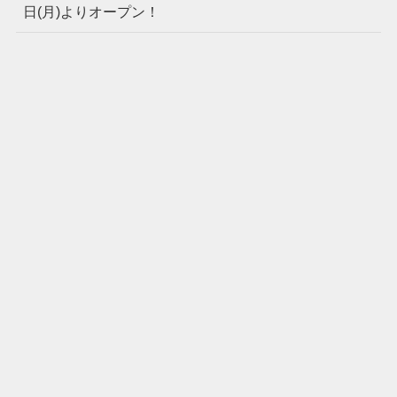
日(月)よりオープン！