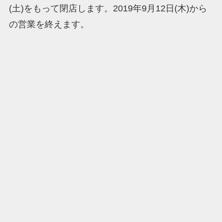
(土)をもって閉店します。2019年9月12日(木)から
の営業を終えます。