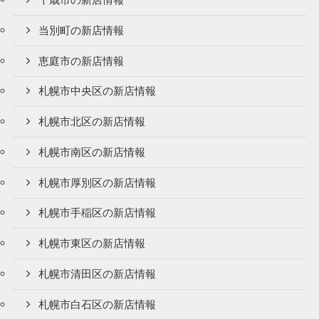
千歳市の新店情報
当別町の新店情報
恵庭市の新店情報
札幌市中央区の新店情報
札幌市北区の新店情報
札幌市南区の新店情報
札幌市厚別区の新店情報
札幌市手稲区の新店情報
札幌市東区の新店情報
札幌市清田区の新店情報
札幌市白石区の新店情報