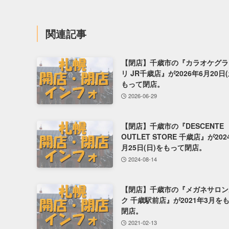
関連記事
【閉店】千歳市の『カラオケグラ
リ JR千歳店』が2026年6月20日(
もって閉店。
2026-06-29
【閉店】千歳市の『DESCENTE
OUTLET STORE 千歳店』が202
月25日(日)をもって閉店。
2024-08-14
【閉店】千歳市の『メガネサロン
ク 千歳駅前店』が2021年3月を
閉店。
2021-02-13