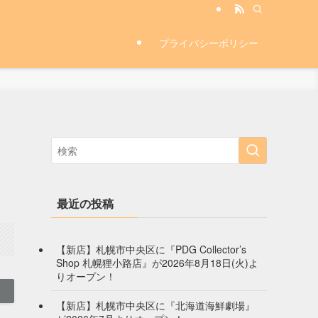
プライバシーポリシー
最近の投稿
【新店】札幌市中央区に『PDG Collector’s
Shop 札幌狸小路店』が2026年8月18日(火)よ
りオープン！
【新店】札幌市中央区に『北海道海鮮劇場』