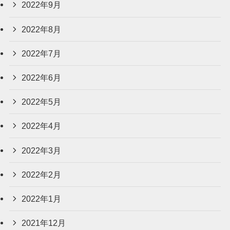
2022年9月
2022年8月
2022年7月
2022年6月
2022年5月
2022年4月
2022年3月
2022年2月
2022年1月
2021年12月