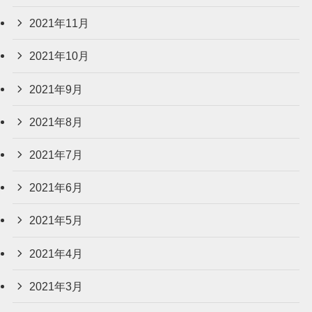
2021年11月
2021年10月
2021年9月
2021年8月
2021年7月
2021年6月
2021年5月
2021年4月
2021年3月