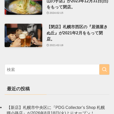
山の手店』が2023年12月31日(日)
をもって閉店。
2024-02-15
【閉店】札幌市西区の『居酒屋き
ぬ丘』が2021年2月をもって閉
店。
2021-02-18
最近の投稿
【新店】札幌市中央区に『PDG Collector’s Shop 札幌
狸小路店』が2026年8月18日(火)よりオープン！