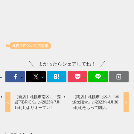
札幌市西区の閉店情報
よかったらシェアしてね！
【新店】札幌市南区に『藻
【閉店】札幌市北区の『早
岩下BRICK』が2023年7月
瀬太陽堂』が2023年4月30
1日(土)よりオープン！
日(日)をもって閉店。