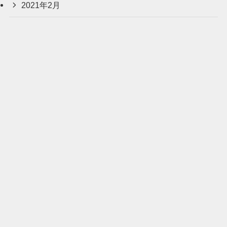
2021年2月