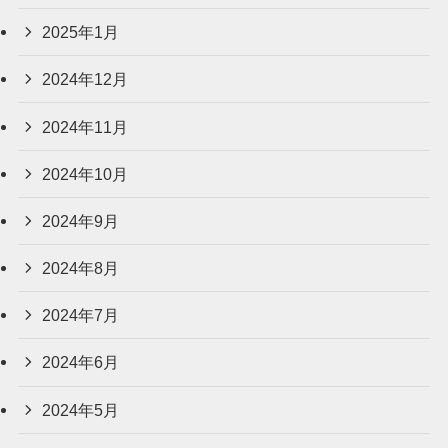
2025年1月
2024年12月
2024年11月
2024年10月
2024年9月
2024年8月
2024年7月
2024年6月
2024年5月