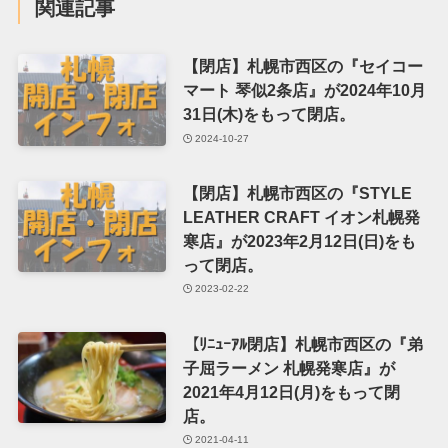
関連記事
【閉店】札幌市西区の『セイコー
マート 琴似2条店』が2024年10月
31日(木)をもって閉店。
2024-10-27
【閉店】札幌市西区の『STYLE
LEATHER CRAFT イオン札幌発
寒店』が2023年2月12日(日)をも
って閉店。
2023-02-22
【ﾘﾆｭｰｱﾙ閉店】札幌市西区の『弟
子屈ラーメン 札幌発寒店』が
2021年4月12日(月)をもって閉
店。
2021-04-11