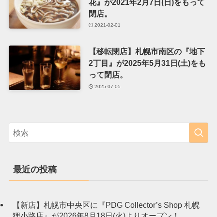
花』が2021年2月7日(日)をもって
閉店。
2021-02-01
【移転閉店】札幌市南区の『地下
2丁目』が2025年5月31日(土)をも
って閉店。
2025-07-05
最近の投稿
【新店】札幌市中央区に『PDG Collector’s Shop 札幌
狸小路店』が2026年8月18日(火)よりオープン！