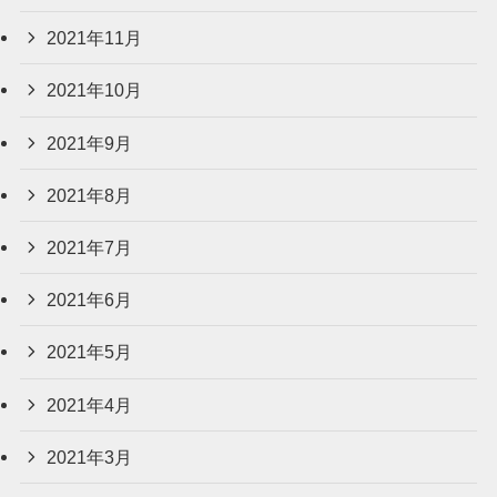
2021年11月
2021年10月
2021年9月
2021年8月
2021年7月
2021年6月
2021年5月
2021年4月
2021年3月