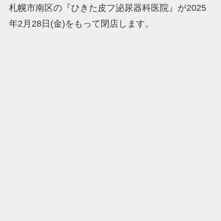
札幌市南区の『ひきた皮フ泌尿器科医院』が2025
年2月28日(金)をもって閉店します。