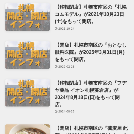
【移転閉店】札幌市南区の『札幌
コムモデル』が2021年10月23日
(土)をもって閉店。
2021-10-24
【閉店】札幌市南区の『おとなし
眼科医院』が2025年3月31日(月)
をもって閉店。
2025-02-23
【移転閉店】札幌市南区の『フヂ
ヤ薬品 イオン札幌藻岩店』が
2024年8月18日(日)をもって閉
店。
2024-08-29
【閉店】札幌市南区の『蕎麦屋 此