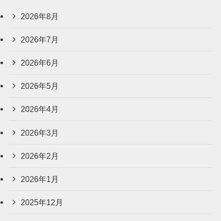
2026年8月
2026年7月
2026年6月
2026年5月
2026年4月
2026年3月
2026年2月
2026年1月
2025年12月