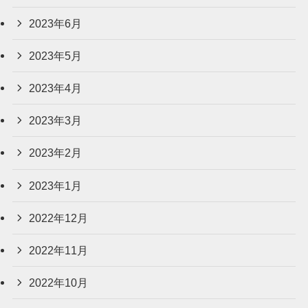
2023年6月
2023年5月
2023年4月
2023年3月
2023年2月
2023年1月
2022年12月
2022年11月
2022年10月