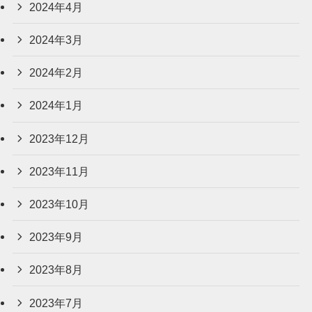
2024年4月
2024年3月
2024年2月
2024年1月
2023年12月
2023年11月
2023年10月
2023年9月
2023年8月
2023年7月