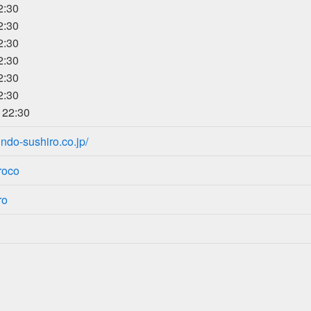
:30
:30
:30
:30
:30
:30
22:30
indo-sushiro.co.jp/
roco
ro