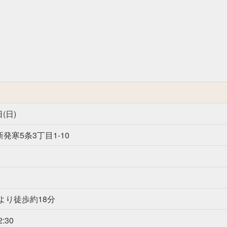
日(日)
発寒5条3丁目1-10
より徒歩約18分
:30