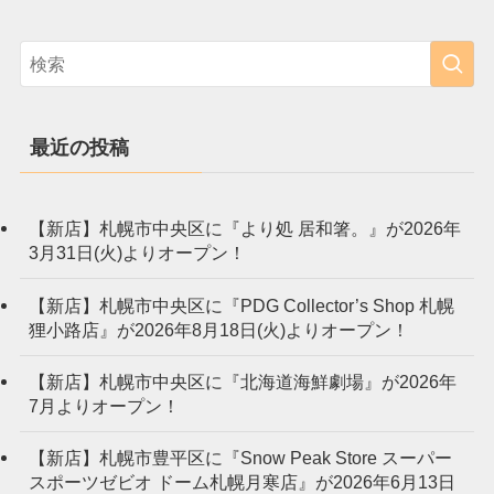
最近の投稿
【新店】札幌市中央区に『より処 居和箸。』が2026年
3月31日(火)よりオープン！
【新店】札幌市中央区に『PDG Collector’s Shop 札幌
狸小路店』が2026年8月18日(火)よりオープン！
【新店】札幌市中央区に『北海道海鮮劇場』が2026年
7月よりオープン！
【新店】札幌市豊平区に『Snow Peak Store スーパー
スポーツゼビオ ドーム札幌月寒店』が2026年6月13日