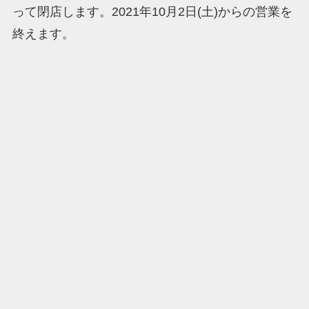
って閉店します。2021年10月2日(土)からの営業を
終えます。