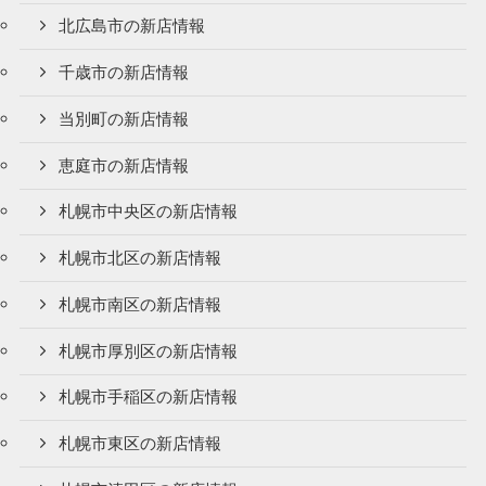
北広島市の新店情報
千歳市の新店情報
当別町の新店情報
恵庭市の新店情報
札幌市中央区の新店情報
札幌市北区の新店情報
札幌市南区の新店情報
札幌市厚別区の新店情報
札幌市手稲区の新店情報
札幌市東区の新店情報