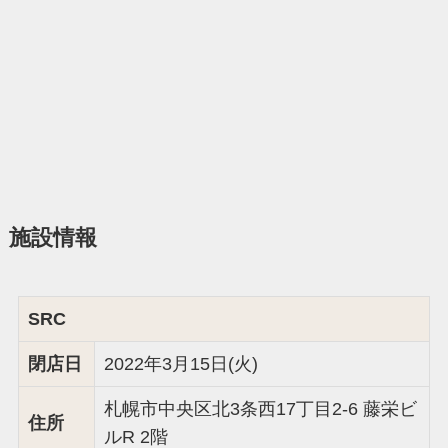
施設情報
SRC
閉店日
2022年3月15日(火)
札幌市中央区北3条西17丁目2-6 藤栄ビ
住所
ルR 2階