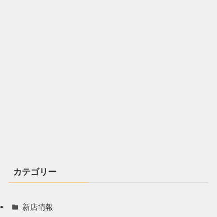
カテゴリー
新店情報