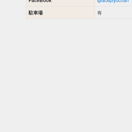
FaceBook
@acepiyochan
駐車場
有