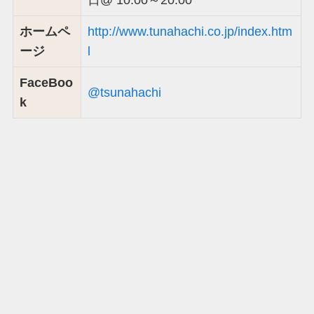
ホームペ
http://www.tunahachi.co.jp/index.htm
ージ
l
FaceBoo
@tsunahachi
k