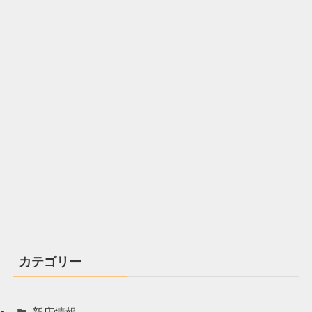
カテゴリー