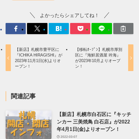
よかったらシェアしてね！
【新店】札幌市豊平区に
【移転ｵｰﾌﾟﾝ】札幌市厚別
『ICHIKA HIRAGISHI』が
区に『海鮮居酒屋 吟海』
2023年11月1日(水)よりオ
が2023年10月よりオープ
ープン！
ン！
関連記事
【新店】札幌市白石区に『キッチ
ンカー 三美焼鳥 白石店』が2022
年4月1日(金)よりオープン！
2022-03-07