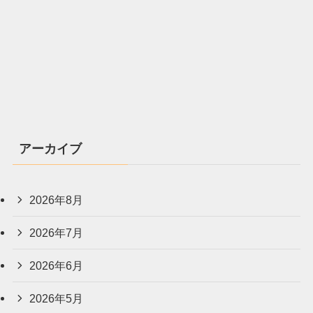
アーカイブ
2026年8月
2026年7月
2026年6月
2026年5月