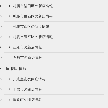
札幌市清田区の新店情報
札幌市白石区の新店情報
札幌市西区の新店情報
札幌市豊平区の新店情報
江別市の新店情報
石狩市の新店情報
閉店情報
北広島市の閉店情報
千歳市の閉店情報
当別町の閉店情報