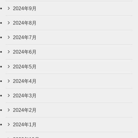
2024年9月
2024年8月
2024年7月
2024年6月
2024年5月
2024年4月
2024年3月
2024年2月
2024年1月