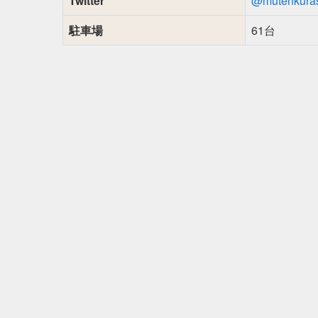
Twitter
@mutenkura
駐車場
61台