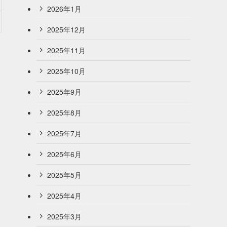
2026年1月
2025年12月
2025年11月
2025年10月
2025年9月
2025年8月
2025年7月
2025年6月
2025年5月
2025年4月
2025年3月