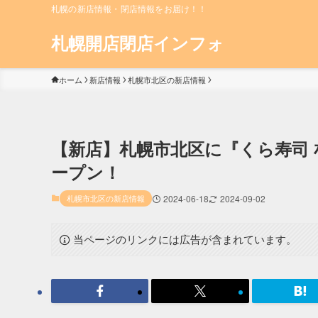
札幌の新店情報・閉店情報をお届け！！
札幌開店閉店インフォ
ホーム
新店情報
札幌市北区の新店情報
【新店】札幌市北区に『くら寿司 札
ープン！
札幌市北区の新店情報
2024-06-18
2024-09-02
当ページのリンクには広告が含まれています。