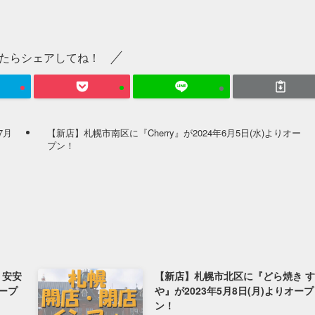
たらシェアしてね！
7月
【新店】札幌市南区に『Cherry』が2024年6月5日(水)よりオー
プン！
 安安
【新店】札幌市北区に『どら焼き 
オープ
や』が2023年5月8日(月)よりオープ
ン！