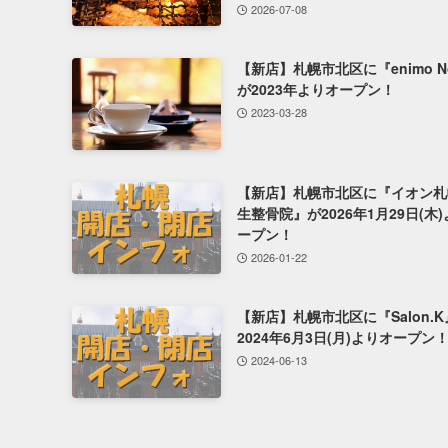
2026-07-08
【新店】札幌市北区に『enimo N
が2023年よりオープン！
2023-03-28
【新店】札幌市北区に『イオン札
生整骨院』が2026年1月29日(木
ープン！
2026-01-22
【新店】札幌市北区に『Salon.
2024年6月3日(月)よりオープン
2024-06-13