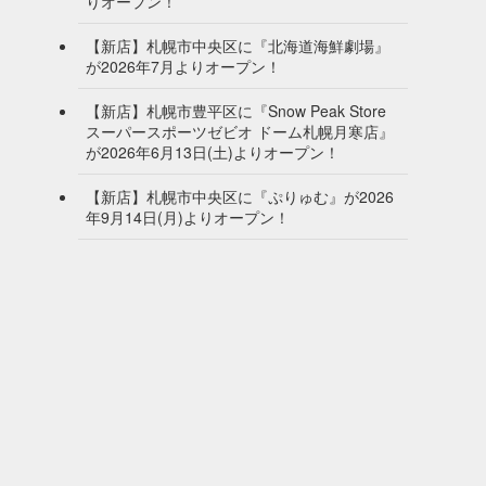
りオープン！
【新店】札幌市中央区に『北海道海鮮劇場』
が2026年7月よりオープン！
【新店】札幌市豊平区に『Snow Peak Store
スーパースポーツゼビオ ドーム札幌月寒店』
が2026年6月13日(土)よりオープン！
【新店】札幌市中央区に『ぷりゅむ』が2026
年9月14日(月)よりオープン！