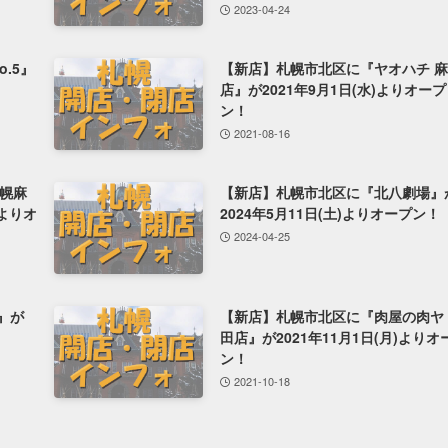
2023-04-24
o.5』
【新店】札幌市北区に『ヤオハチ 
店』が2021年9月1日(水)よりオープ
ン！
2021-08-16
幌麻
【新店】札幌市北区に『北八劇場』
)よりオ
2024年5月11日(土)よりオープン！
2024-04-25
K』が
【新店】札幌市北区に『肉屋の肉ヤ
！
田店』が2021年11月1日(月)よりオ
ン！
2021-10-18