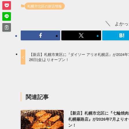
札幌市北区の新店情報
よかっ
【新店】札幌市東区に『ダイソー アリオ札幌店』が2024年
26日(金)よりオープン！
関連記事
【新店】札幌市北区に『七輪焼肉
札幌篠路店』が2026年7月より
ン！