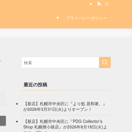
プライバシーポリシー
オ
最近の投稿
【新店】札幌市中央区に『より処 居和箸。』
が2026年3月31日(火)よりオープン！
【新店】札幌市中央区に『PDG Collector’s
Shop 札幌狸小路店』が2026年8月18日(火)よ