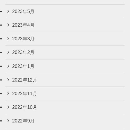
2023年5月
2023年4月
2023年3月
2023年2月
2023年1月
2022年12月
2022年11月
2022年10月
2022年9月