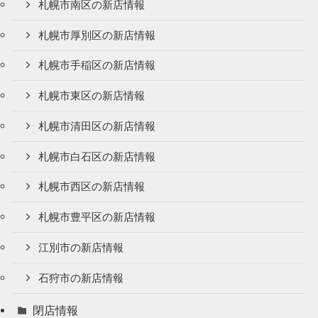
札幌市南区の新店情報
札幌市厚別区の新店情報
札幌市手稲区の新店情報
札幌市東区の新店情報
札幌市清田区の新店情報
札幌市白石区の新店情報
札幌市西区の新店情報
札幌市豊平区の新店情報
江別市の新店情報
石狩市の新店情報
閉店情報