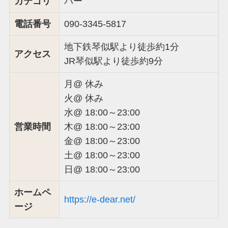
カテゴリ
バー
電話番号
090-3345-5817
地下鉄琴似駅より徒歩約1分
アクセス
JR琴似駅より徒歩約9分
月@ 休み
火@ 休み
水@ 18:00～23:00
営業時間
木@ 18:00～23:00
金@ 18:00～23:00
土@ 18:00～23:00
日@ 18:00～23:00
ホームペ
https://e-dear.net/
ージ