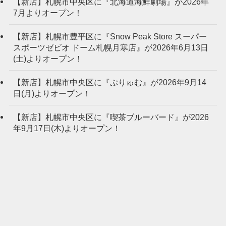
【新店】札幌市中央区に『北海道海鮮劇場』が2026年
7月よりオープン！
【新店】札幌市豊平区に『Snow Peak Store スーパー
スポーツゼビオ ドーム札幌月寒店』が2026年6月13日
(土)よりオープン！
【新店】札幌市中央区に『ぷりゅむ』が2026年9月14
日(月)よりオープン！
【新店】札幌市中央区に『喫茶ブルーバード』が2026
年9月17日(木)よりオープン！