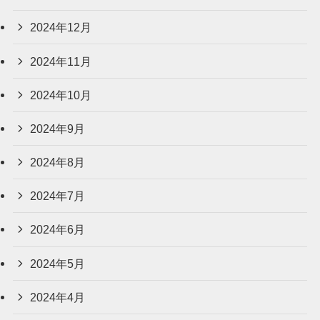
2024年12月
2024年11月
2024年10月
2024年9月
2024年8月
2024年7月
2024年6月
2024年5月
2024年4月