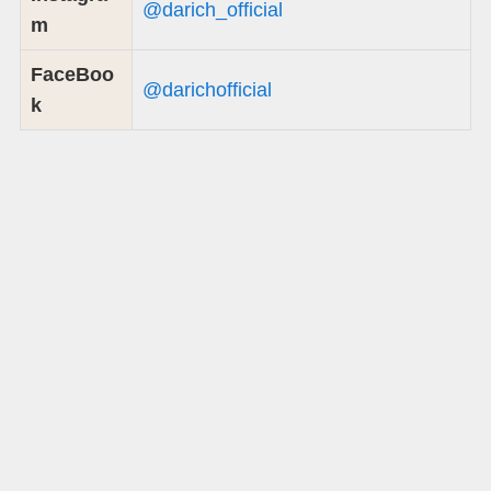
@darich_official
m
FaceBoo
@darichofficial
k