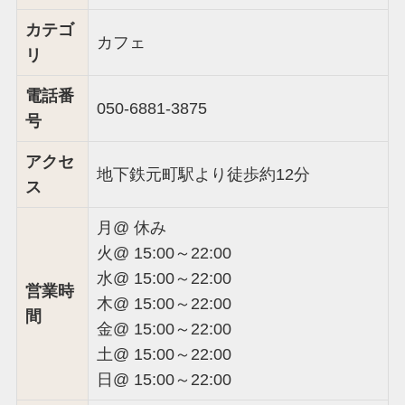
カテゴ
カフェ
リ
電話番
050-6881-3875
号
アクセ
地下鉄元町駅より徒歩約12分
ス
月@ 休み
火@ 15:00～22:00
水@ 15:00～22:00
営業時
木@ 15:00～22:00
間
金@ 15:00～22:00
土@ 15:00～22:00
日@ 15:00～22:00