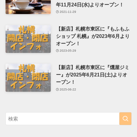
年11月24日(水)よりオープン！
2021-11-29
【新店】札幌市東区に『もふもふ
ショップ 札幌』が2023年6月より
オープン！
2023-05-29
【新店】札幌市東区に『燻屋ジミ
ー』が2025年6月21日(土)よりオ
ープン！
2025-06-22