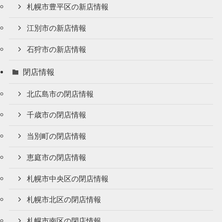
札幌市豊平区の新店情報
江別市の新店情報
石狩市の新店情報
閉店情報
北広島市の閉店情報
千歳市の閉店情報
当別町の閉店情報
恵庭市の閉店情報
札幌市中央区の閉店情報
札幌市北区の閉店情報
札幌市南区の閉店情報