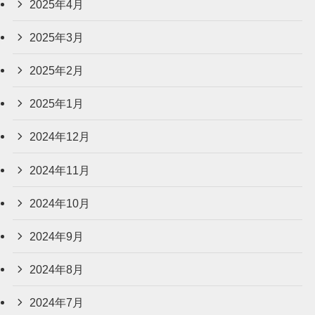
2025年4月
2025年3月
2025年2月
2025年1月
2024年12月
2024年11月
2024年10月
2024年9月
2024年8月
2024年7月