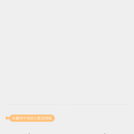
札幌市中央区の新店情報