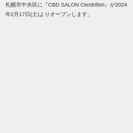
札幌市中央区に『CBD SALON Cendrillon』が2024
年2月17日(土)よりオープンします。