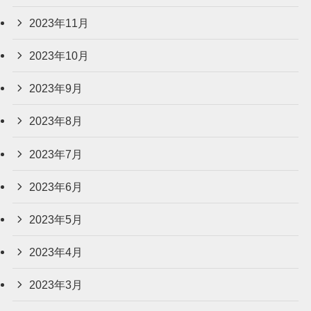
2023年11月
2023年10月
2023年9月
2023年8月
2023年7月
2023年6月
2023年5月
2023年4月
2023年3月