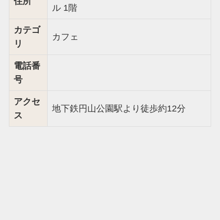
住所
ル 1階
カテゴ
カフェ
リ
電話番
号
アクセ
地下鉄円山公園駅より徒歩約12分
ス