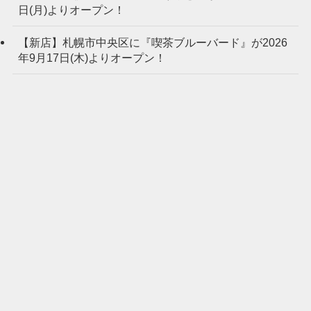
日(月)よりオープン！
【新店】札幌市中央区に『喫茶ブルーバード』が2026
年9月17日(木)よりオープン！