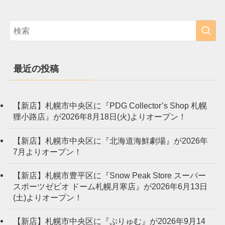
最近の投稿
【新店】札幌市中央区に『PDG Collector’s Shop 札幌
狸小路店』が2026年8月18日(火)よりオープン！
【新店】札幌市中央区に『北海道海鮮劇場』が2026年
7月よりオープン！
【新店】札幌市豊平区に『Snow Peak Store スーパー
スポーツゼビオ ドーム札幌月寒店』が2026年6月13日
(土)よりオープン！
【新店】札幌市中央区に『ぷりゅむ』が2026年9月14