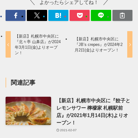
よかったらシェアしてね！
【新店】札幌市中央区に
【新店】札幌市中央区に
『北々亭 山鼻店』が2024
『JB’s crepes』が2024年2
年3月1日(金)よりオープ
月2日(金)よりオープン！
ン！
関連記事
【新店】札幌市中央区に『餃子と
レモンサワー 檸檬家 札幌駅前
店』が2021年1月14日(木)よりオ
ープン！
2021-02-07