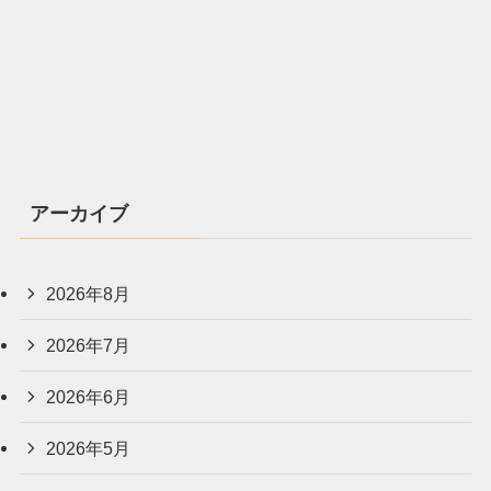
アーカイブ
2026年8月
2026年7月
2026年6月
2026年5月