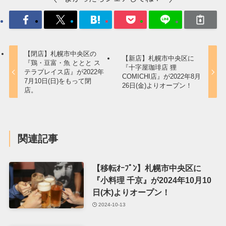
【閉店】札幌市中央区の
【新店】札幌市中央区に
『鶏・豆富・魚 ととと ス
『十字屋珈琲店 狸
テラプレイス店』が2022年
COMICHI店』が2022年8月
7月10日(日)をもって閉
26日(金)よりオープン！
店。
関連記事
【移転ｵｰﾌﾟﾝ】札幌市中央区に
『小料理 千京』が2024年10月10
日(木)よりオープン！
2024-10-13