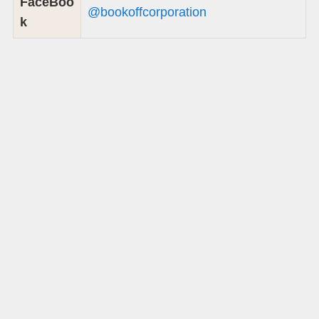
FaceBoo
@bookoffcorporation
k