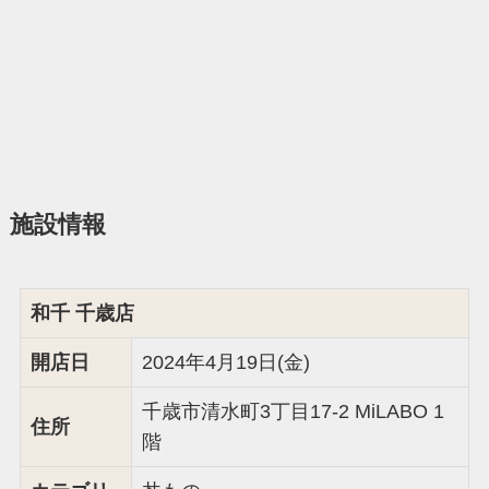
施設情報
和千 千歳店
開店日
2024年4月19日(金)
千歳市清水町3丁目17-2 MiLABO 1
住所
階