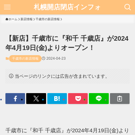
札幌開店閉店インフォ
ホーム
新店情報
千歳市の新店情報
【新店】千歳市に『和千 千歳店』が2024
年4月19日(金)よりオープン！
2024-04-23
千歳市の新店情報
当ページのリンクには広告が含まれています。
千歳市に『和千 千歳店』が2024年4月19日(金)より