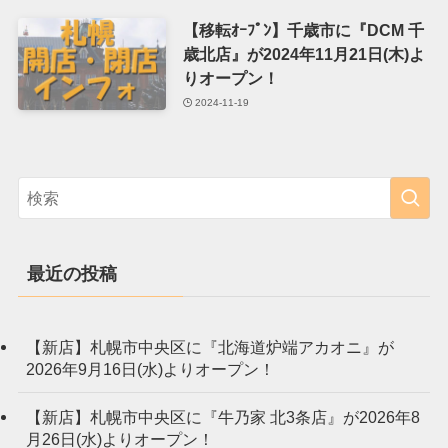
【移転ｵｰﾌﾟﾝ】千歳市に『DCM 千
歳北店』が2024年11月21日(木)よ
りオープン！
2024-11-19
最近の投稿
【新店】札幌市中央区に『北海道炉端アカオニ』が
2026年9月16日(水)よりオープン！
【新店】札幌市中央区に『牛乃家 北3条店』が2026年8
月26日(水)よりオープン！