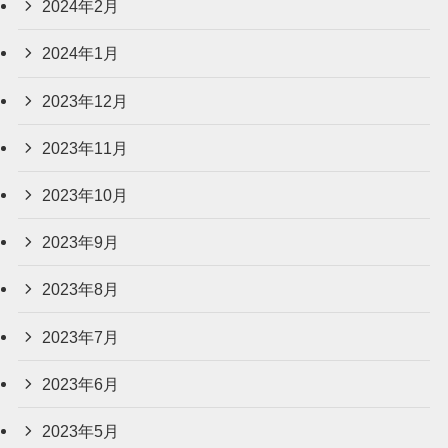
2024年2月
2024年1月
2023年12月
2023年11月
2023年10月
2023年9月
2023年8月
2023年7月
2023年6月
2023年5月