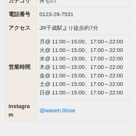
カテゴリ
丼もの
電話番号
0123-29-7531
アクセス
JR千歳駅より徒歩約7分
月@ 11:00～15:00、17:00～22:00
火@ 11:00～15:00、17:00～22:00
水@ 11:00～15:00、17:00～22:00
営業時間
木@ 11:00～15:00、17:00～22:00
金@ 11:00～15:00、17:00～22:00
土@ 11:00～15:00、17:00～22:00
日@ 11:00～15:00、17:00～22:00
Instagra
@wasen.titose
m