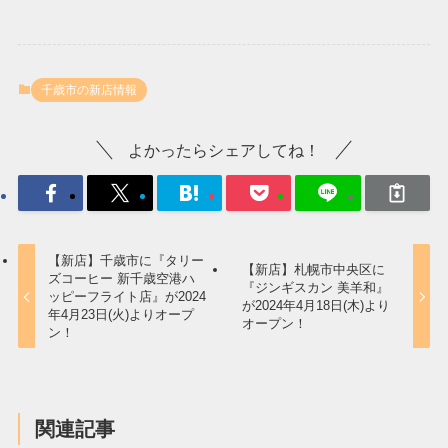
千歳市の新店情報
よかったらシェアしてね！
【新店】千歳市に『タリー
【新店】札幌市中央区に
ズコーヒー 新千歳空港ハ
『ジンギスカン 美羊和』
ッピーフライト店』が2024
が2024年4月18日(木)より
年4月23日(火)よりオープ
オープン！
ン！
関連記事