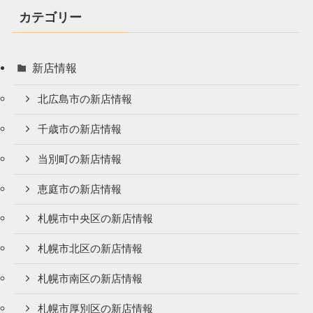
カテゴリー
新店情報
北広島市の新店情報
千歳市の新店情報
当別町の新店情報
恵庭市の新店情報
札幌市中央区の新店情報
札幌市北区の新店情報
札幌市南区の新店情報
札幌市厚別区の新店情報