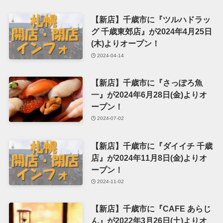
【新店】千歳市に『ツルハドラッ
グ 千歳東郊店』が2024年4月25日
(木)よりオープン！
2024-04-14
【新店】千歳市に『さっぽろ魚
一』が2024年6月28日(金)よりオ
ープン！
2024-07-02
【新店】千歳市に『ダイイチ 千歳
店』が2024年11月8日(金)よりオ
ープン！
2024-11-02
【新店】千歳市に『CAFE あらじ
ん』が2022年3月26日(土)よりオ