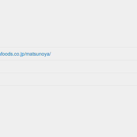
afoods.co.jp/matsunoya/