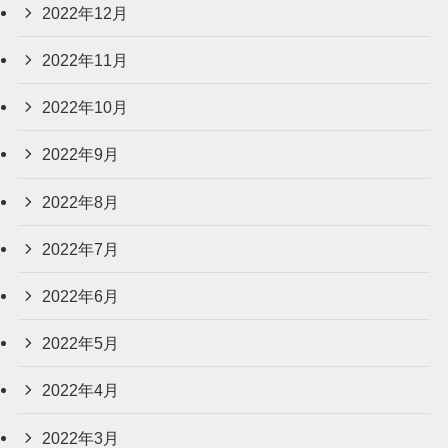
2022年12月
2022年11月
2022年10月
2022年9月
2022年8月
2022年7月
2022年6月
2022年5月
2022年4月
2022年3月