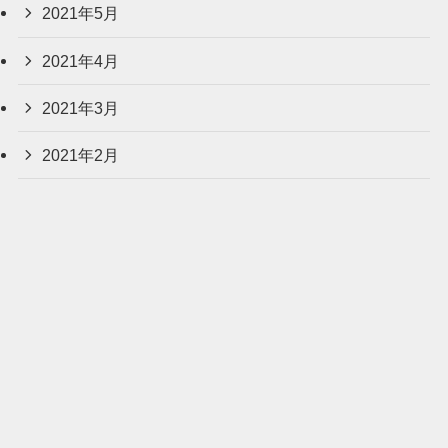
2021年5月
2021年4月
2021年3月
2021年2月