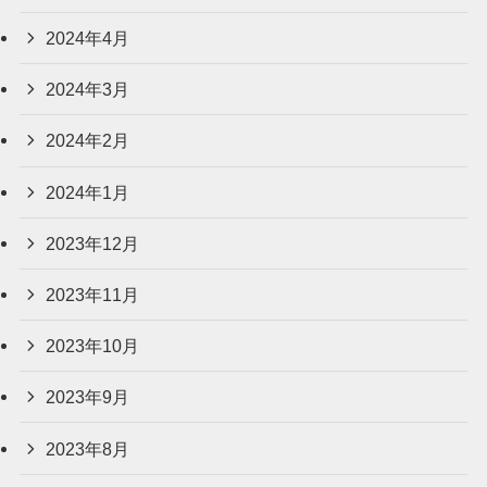
2024年4月
2024年3月
2024年2月
2024年1月
2023年12月
2023年11月
2023年10月
2023年9月
2023年8月