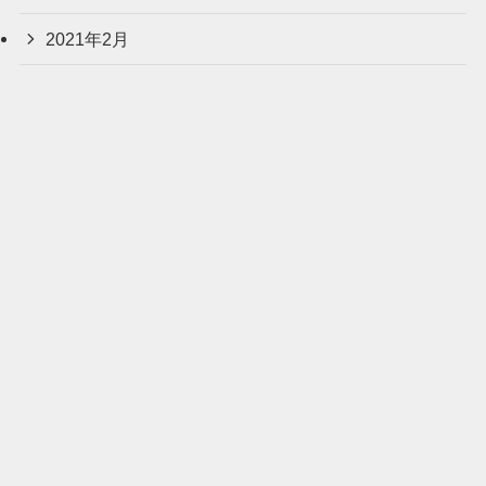
2021年2月