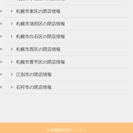
札幌市東区の閉店情報
札幌市清田区の閉店情報
札幌市白石区の閉店情報
札幌市西区の閉店情報
札幌市豊平区の閉店情報
江別市の閉店情報
石狩市の閉店情報
©
札幌開店閉店インフォ.