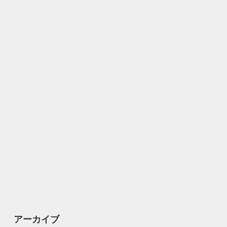
アーカイブ