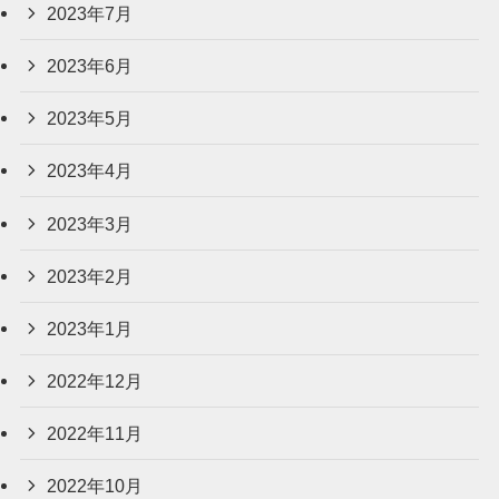
2023年7月
2023年6月
2023年5月
2023年4月
2023年3月
2023年2月
2023年1月
2022年12月
2022年11月
2022年10月