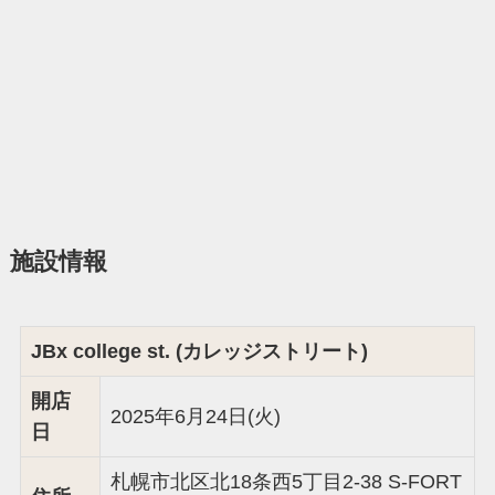
施設情報
JBx college st. (カレッジストリート)
開店
2025年6月24日(火)
日
札幌市北区北18条西5丁目2-38 S-FORT