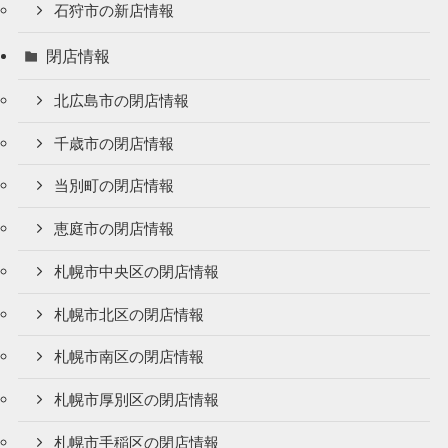
石狩市の新店情報
閉店情報
北広島市の閉店情報
千歳市の閉店情報
当別町の閉店情報
恵庭市の閉店情報
札幌市中央区の閉店情報
札幌市北区の閉店情報
札幌市南区の閉店情報
札幌市厚別区の閉店情報
札幌市手稲区の閉店情報