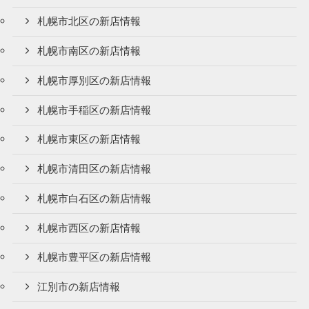
札幌市北区の新店情報
札幌市南区の新店情報
札幌市厚別区の新店情報
札幌市手稲区の新店情報
札幌市東区の新店情報
札幌市清田区の新店情報
札幌市白石区の新店情報
札幌市西区の新店情報
札幌市豊平区の新店情報
江別市の新店情報