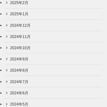
2025年2月
2025年1月
2024年12月
2024年11月
2024年10月
2024年9月
2024年8月
2024年7月
2024年6月
2024年5月