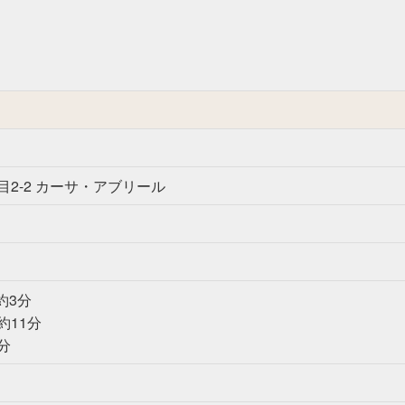
2-2 カーサ・アブリール
約3分
約11分
分