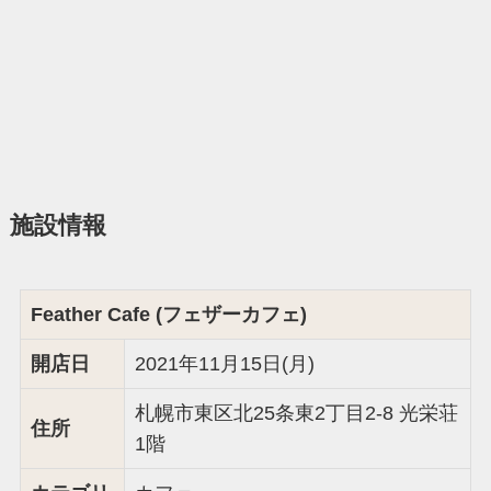
施設情報
Feather Cafe (フェザーカフェ)
開店日
2021年11月15日(月)
札幌市東区北25条東2丁目2-8 光栄荘
住所
1階