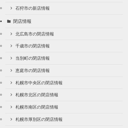
石狩市の新店情報
閉店情報
北広島市の閉店情報
千歳市の閉店情報
当別町の閉店情報
恵庭市の閉店情報
札幌市中央区の閉店情報
札幌市北区の閉店情報
札幌市南区の閉店情報
札幌市厚別区の閉店情報