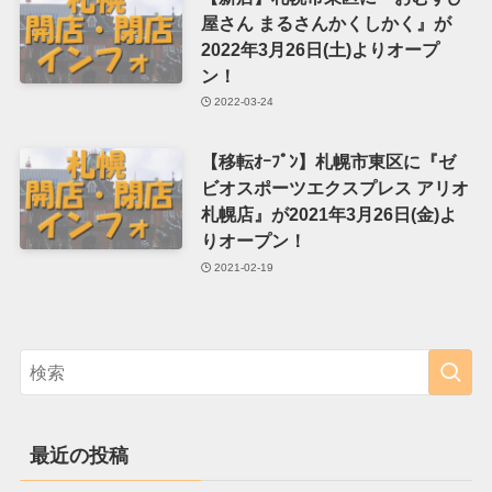
屋さん まるさんかくしかく』が
2022年3月26日(土)よりオープ
ン！
2022-03-24
【移転ｵｰﾌﾟﾝ】札幌市東区に『ゼ
ビオスポーツエクスプレス アリオ
札幌店』が2021年3月26日(金)よ
りオープン！
2021-02-19
最近の投稿