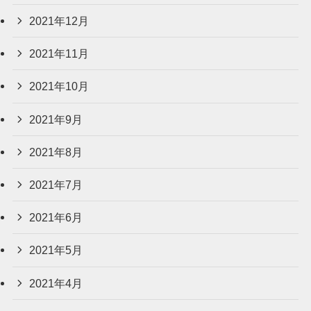
2021年12月
2021年11月
2021年10月
2021年9月
2021年8月
2021年7月
2021年6月
2021年5月
2021年4月