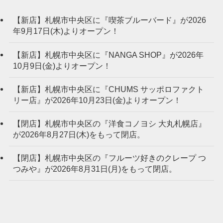
【新店】札幌市中央区に『喫茶ブルーバード』が2026
年9月17日(木)よりオープン！
【新店】札幌市中央区に『NANGA SHOP』が2026年
10月9日(金)よりオープン！
【新店】札幌市中央区に『CHUMS サッポロファクト
リー店』が2026年10月23日(金)よりオープン！
【閉店】札幌市中央区の『洋食コノヨシ 大丸札幌店』
が2026年8月27日(木)をもって閉店。
【閉店】札幌市中央区の『フルーツ好きのクレープ つ
つみや』が2026年8月31日(月)をもって閉店。