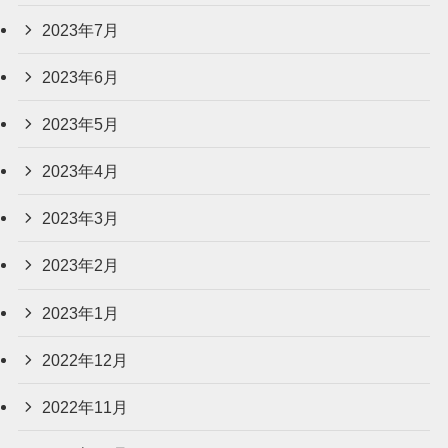
2023年7月
2023年6月
2023年5月
2023年4月
2023年3月
2023年2月
2023年1月
2022年12月
2022年11月