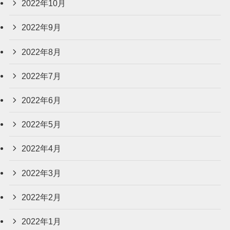
2022年10月
2022年9月
2022年8月
2022年7月
2022年6月
2022年5月
2022年4月
2022年3月
2022年2月
2022年1月