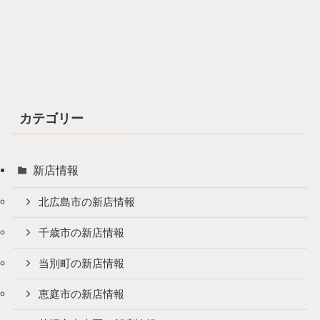
カテゴリー
新店情報
北広島市の新店情報
千歳市の新店情報
当別町の新店情報
恵庭市の新店情報