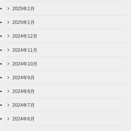
2025年2月
2025年1月
2024年12月
2024年11月
2024年10月
2024年9月
2024年8月
2024年7月
2024年6月