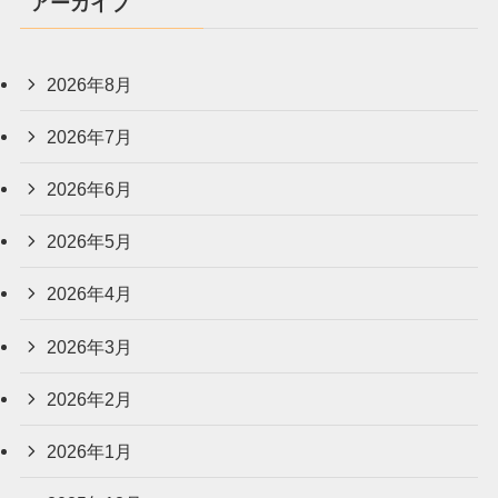
アーカイブ
2026年8月
2026年7月
2026年6月
2026年5月
2026年4月
2026年3月
2026年2月
2026年1月