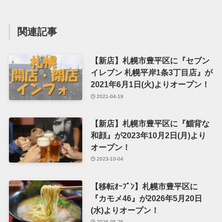
関連記事
【新店】札幌市豊平区に『セブン
イレブン 札幌平岸1条3丁目店』が
2021年6月1日(火)よりオープン！
2021-04-19
【新店】札幌市豊平区に『鯔背な
和顔』が2023年10月2日(月)より
オープン！
2023-10-04
【移転ｵｰﾌﾟﾝ】札幌市豊平区に
『カモメ46』が2026年5月20日
(水)よりオープン！
2026-05-26