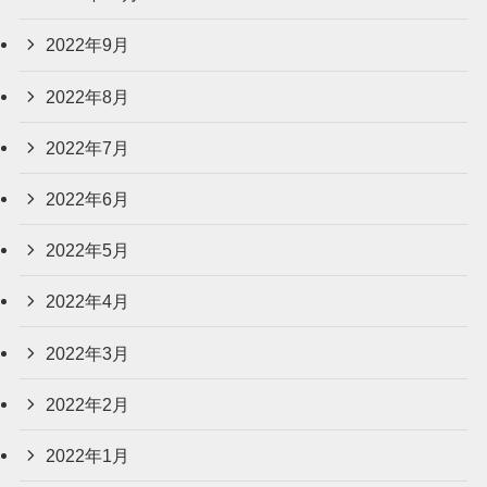
2022年9月
2022年8月
2022年7月
2022年6月
2022年5月
2022年4月
2022年3月
2022年2月
2022年1月