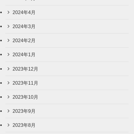
2024年4月
2024年3月
2024年2月
2024年1月
2023年12月
2023年11月
2023年10月
2023年9月
2023年8月