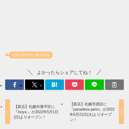
札幌市豊平区の新店情報
よかったらシェアしてね！
【新店】札幌市西区に
【新店】札幌市豊平区に
『panaderia perro』が2022
『inoya.』が2022年5月1日
年6月21日(火)よりオープ
(日)よりオープン！
ン！