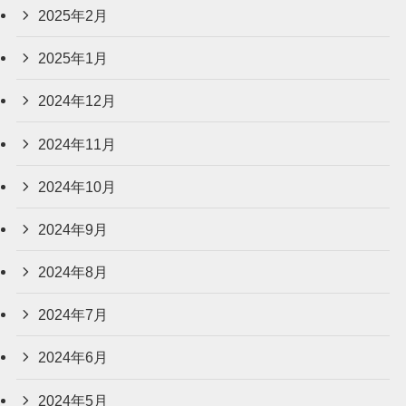
2025年2月
2025年1月
2024年12月
2024年11月
2024年10月
2024年9月
2024年8月
2024年7月
2024年6月
2024年5月