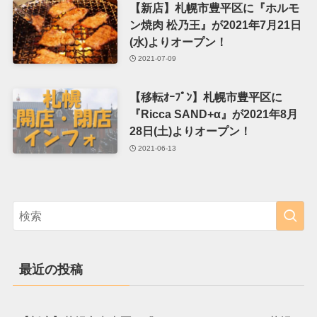
【新店】札幌市豊平区に『ホルモ
ン焼肉 松乃王』が2021年7月21日
(水)よりオープン！
2021-07-09
【移転ｵｰﾌﾟﾝ】札幌市豊平区に
『Ricca SAND+α』が2021年8月
28日(土)よりオープン！
2021-06-13
最近の投稿