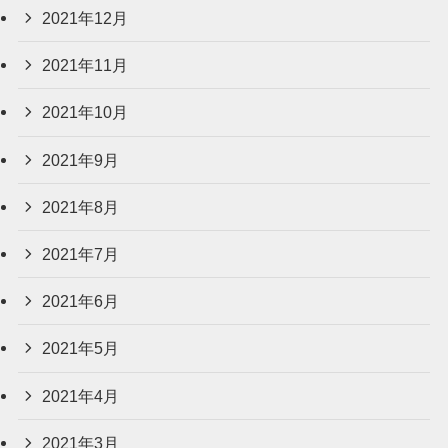
2021年12月
2021年11月
2021年10月
2021年9月
2021年8月
2021年7月
2021年6月
2021年5月
2021年4月
2021年3月