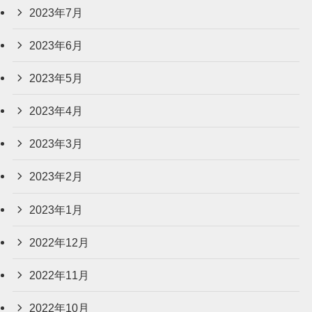
2023年7月
2023年6月
2023年5月
2023年4月
2023年3月
2023年2月
2023年1月
2022年12月
2022年11月
2022年10月