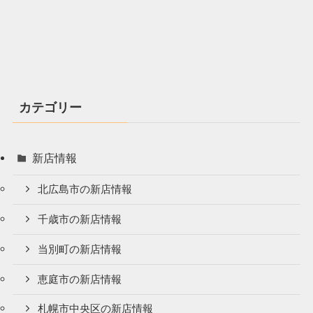
カテゴリー
新店情報
北広島市の新店情報
千歳市の新店情報
当別町の新店情報
恵庭市の新店情報
札幌市中央区の新店情報