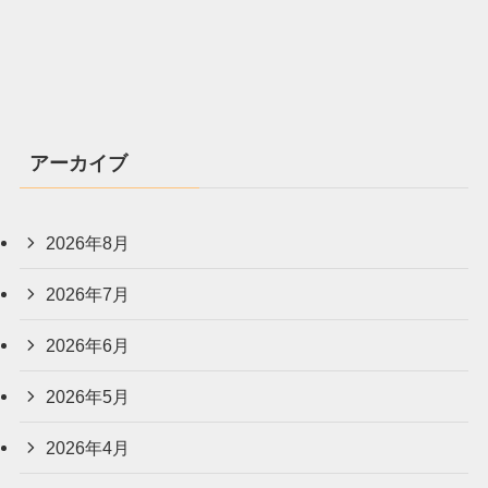
アーカイブ
2026年8月
2026年7月
2026年6月
2026年5月
2026年4月