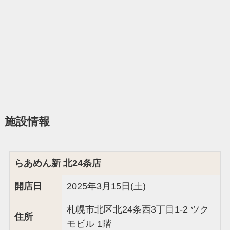
施設情報
らあめん新 北24条店
開店日
2025年3月15日(土)
札幌市北区北24条西3丁目1-2 ツク
住所
モビル 1階