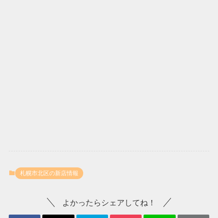
札幌市北区の新店情報
よかったらシェアしてね！