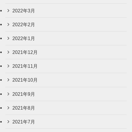
2022年3月
2022年2月
2022年1月
2021年12月
2021年11月
2021年10月
2021年9月
2021年8月
2021年7月