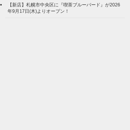
【新店】札幌市中央区に『喫茶ブルーバード』が2026
年9月17日(木)よりオープン！