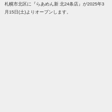
札幌市北区に『らあめん新 北24条店』が2025年3
月15日(土)よりオープンします。