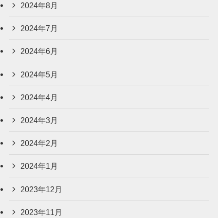
2024年8月
2024年7月
2024年6月
2024年5月
2024年4月
2024年3月
2024年2月
2024年1月
2023年12月
2023年11月