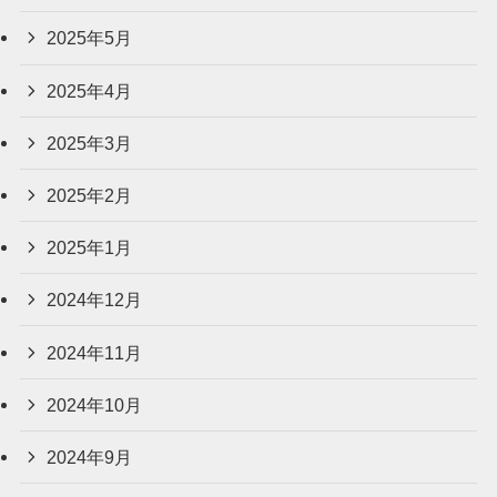
2025年5月
2025年4月
2025年3月
2025年2月
2025年1月
2024年12月
2024年11月
2024年10月
2024年9月