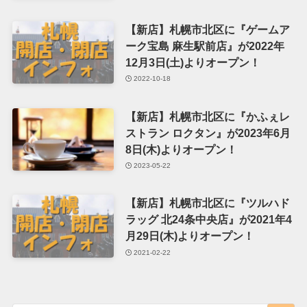
【新店】札幌市北区に『ゲームア
ーク宝島 麻生駅前店』が2022年
12月3日(土)よりオープン！
2022-10-18
【新店】札幌市北区に『かふぇレ
ストラン ロクタン』が2023年6月
8日(木)よりオープン！
2023-05-22
【新店】札幌市北区に『ツルハド
ラッグ 北24条中央店』が2021年4
月29日(木)よりオープン！
2021-02-22