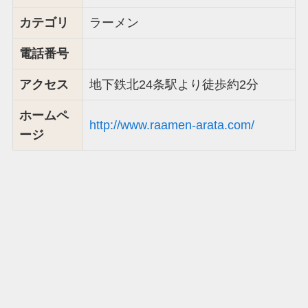
カテゴリ
ラーメン
電話番号
アクセス
地下鉄北24条駅より徒歩約2分
ホームペ
http://www.raamen-arata.com/
ージ