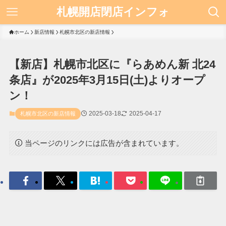
札幌開店閉店インフォ
ホーム
新店情報
札幌市北区の新店情報
【新店】札幌市北区に『らあめん新 北24
条店』が2025年3月15日(土)よりオープ
ン！
2025-03-18
2025-04-17
札幌市北区の新店情報
当ページのリンクには広告が含まれています。