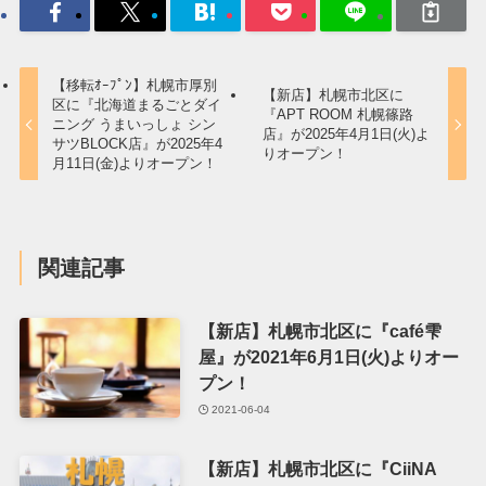
【移転ｵｰﾌﾟﾝ】札幌市厚別
【新店】札幌市北区に
区に『北海道まるごとダイ
『APT ROOM 札幌篠路
ニング うまいっしょ シン
店』が2025年4月1日(火)よ
サツBLOCK店』が2025年4
りオープン！
月11日(金)よりオープン！
関連記事
【新店】札幌市北区に『café雫
屋』が2021年6月1日(火)よりオー
プン！
2021-06-04
【新店】札幌市北区に『CiiNA