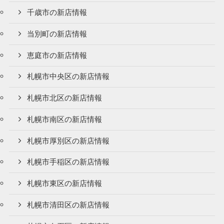
千歳市の新店情報
当別町の新店情報
恵庭市の新店情報
札幌市中央区の新店情報
札幌市北区の新店情報
札幌市南区の新店情報
札幌市厚別区の新店情報
札幌市手稲区の新店情報
札幌市東区の新店情報
札幌市清田区の新店情報