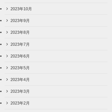
2023年10月
2023年9月
2023年8月
2023年7月
2023年6月
2023年5月
2023年4月
2023年3月
2023年2月