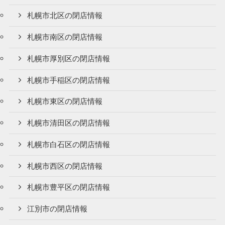
札幌市北区の閉店情報
札幌市南区の閉店情報
札幌市厚別区の閉店情報
札幌市手稲区の閉店情報
札幌市東区の閉店情報
札幌市清田区の閉店情報
札幌市白石区の閉店情報
札幌市西区の閉店情報
札幌市豊平区の閉店情報
江別市の閉店情報