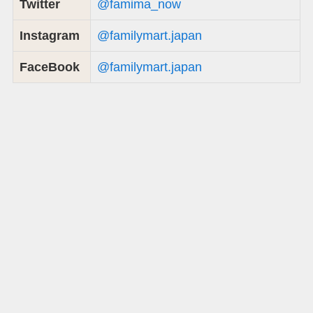
Twitter
@famima_now
Instagram
@familymart.japan
FaceBook
@familymart.japan