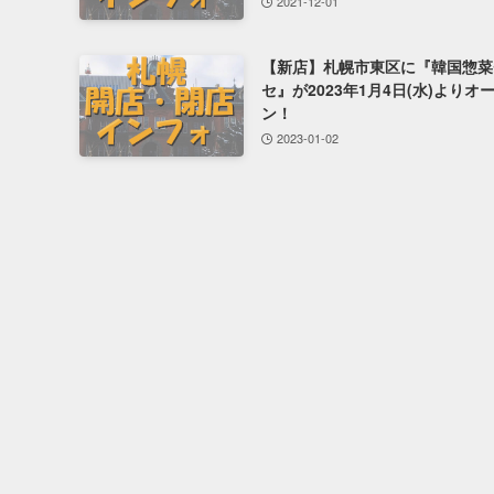
2021-12-01
【新店】札幌市東区に『韓国惣菜
セ』が2023年1月4日(水)よりオ
ン！
2023-01-02