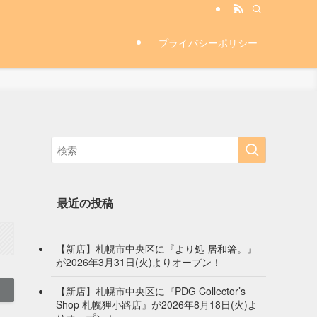
プライバシーポリシー
最近の投稿
【新店】札幌市中央区に『より処 居和箸。』
が2026年3月31日(火)よりオープン！
【新店】札幌市中央区に『PDG Collector’s
Shop 札幌狸小路店』が2026年8月18日(火)よ