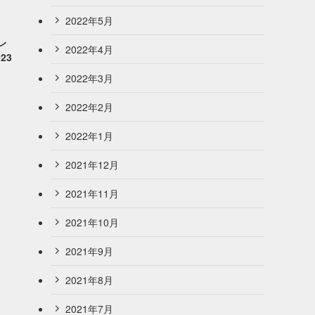
2022年5月
レ
2022年4月
23
2022年3月
2022年2月
2022年1月
2021年12月
2021年11月
2021年10月
2021年9月
2021年8月
2021年7月