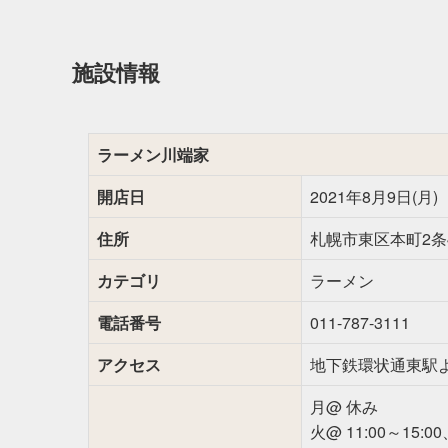
施設情報
ラーメン川端家
開店日
2021年8月9日(月)
住所
札幌市東区本町2条4
カテゴリ
ラーメン
電話番号
011-787-3111
アクセス
地下鉄環状通東駅よ
月@ 休み
火@ 11:00～15:00