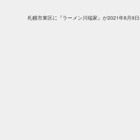
札幌市東区に『ラーメン川端家』が2021年8月9日