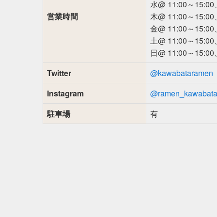
水@ 11:00～15:00
営業時間
木@ 11:00～15:00
金@ 11:00～15:00
土@ 11:00～15:00
日@ 11:00～15:00
Twitter
@kawabataramen
Instagram
@ramen_kawabata
駐車場
有