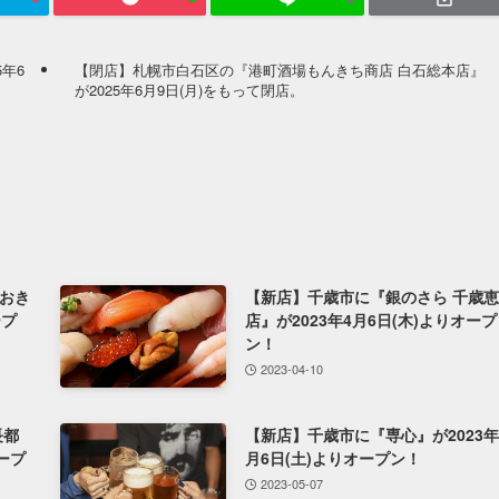
5年6
【閉店】札幌市白石区の『港町酒場もんきち商店 白石総本店』
が2025年6月9日(月)をもって閉店。
おき
【新店】千歳市に『銀のさら 千歳
ープ
店』が2023年4月6日(木)よりオープ
ン！
2023-04-10
長都
【新店】千歳市に『専心』が2023年
オープ
月6日(土)よりオープン！
2023-05-07