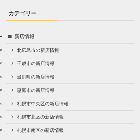
カテゴリー
新店情報
北広島市の新店情報
千歳市の新店情報
当別町の新店情報
恵庭市の新店情報
札幌市中央区の新店情報
札幌市北区の新店情報
札幌市南区の新店情報