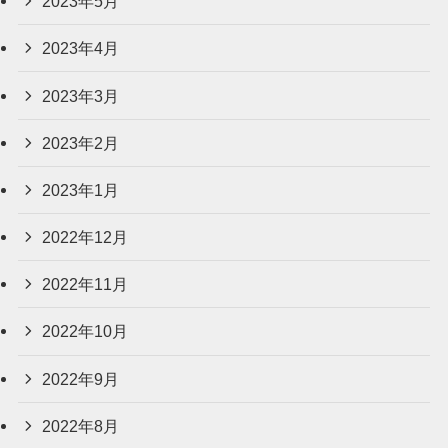
2023年5月
2023年4月
2023年3月
2023年2月
2023年1月
2022年12月
2022年11月
2022年10月
2022年9月
2022年8月