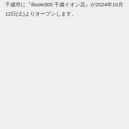
千歳市に『illusie300 千歳イオン店』が2024年10月
12日(土)よりオープンします。