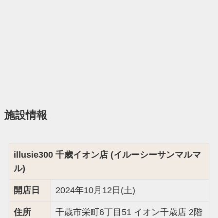
施設情報
illusie300 千歳イオン店 (イルーシーサンマルマ
ル)
開店日
2024年10月12日(土)
住所
千歳市栄町6丁目51 イオン千歳店 2階