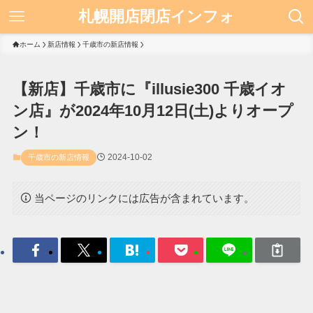
札幌開店閉店インフォ
ホーム
新店情報
千歳市の新店情報
【新店】千歳市に『illusie300 千歳イオ
ン店』が2024年10月12日(土)よりオープ
ン！
2024-10-02
千歳市の新店情報
当ページのリンクには広告が含まれています。