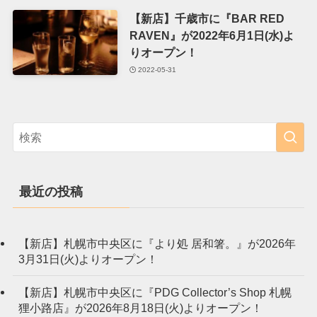
【新店】千歳市に『BAR RED
RAVEN』が2022年6月1日(水)よ
りオープン！
2022-05-31
最近の投稿
【新店】札幌市中央区に『より処 居和箸。』が2026年
3月31日(火)よりオープン！
【新店】札幌市中央区に『PDG Collector’s Shop 札幌
狸小路店』が2026年8月18日(火)よりオープン！