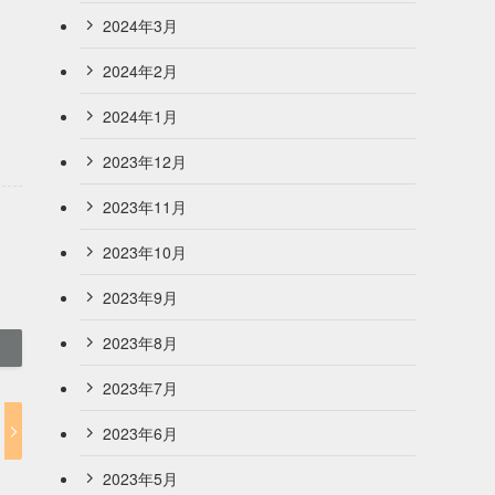
2024年3月
2024年2月
2024年1月
2023年12月
2023年11月
2023年10月
2023年9月
2023年8月
2023年7月
2023年6月
2023年5月