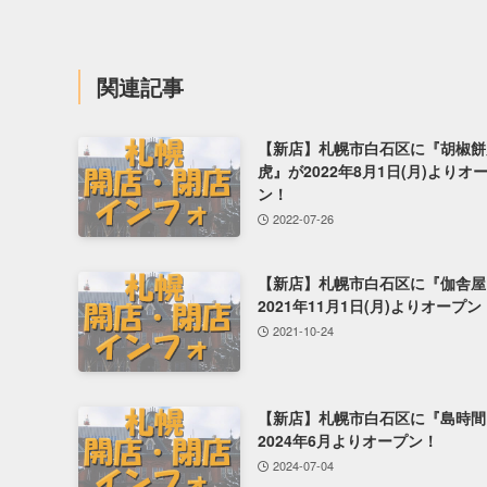
関連記事
【新店】札幌市白石区に『胡椒餅
虎』が2022年8月1日(月)よりオ
ン！
2022-07-26
【新店】札幌市白石区に『伽舎屋
2021年11月1日(月)よりオープン
2021-10-24
【新店】札幌市白石区に『島時間
2024年6月よりオープン！
2024-07-04