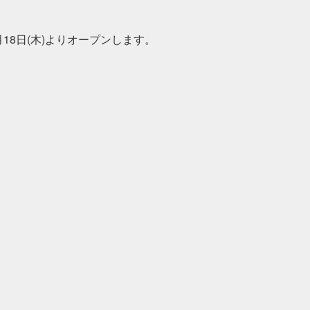
18日(木)よりオープンします。