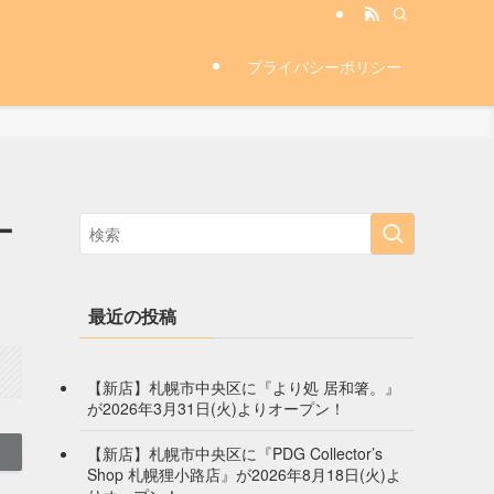
プライバシーポリシー
ー
最近の投稿
【新店】札幌市中央区に『より処 居和箸。』
が2026年3月31日(火)よりオープン！
【新店】札幌市中央区に『PDG Collector’s
Shop 札幌狸小路店』が2026年8月18日(火)よ