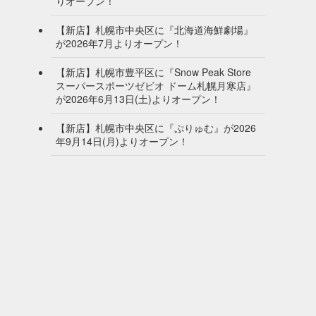
りオープン！
【新店】札幌市中央区に『北海道海鮮劇場』
が2026年7月よりオープン！
【新店】札幌市豊平区に『Snow Peak Store
スーパースポーツゼビオ ドーム札幌月寒店』
が2026年6月13日(土)よりオープン！
【新店】札幌市中央区に『ぷりゅむ』が2026
年9月14日(月)よりオープン！