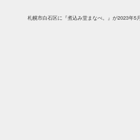
札幌市白石区に『煮込み堂まなべ。』が2023年5月