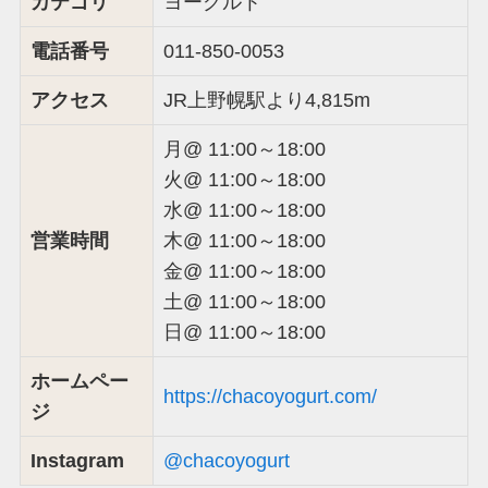
カテゴリ
ヨーグルト
電話番号
011-850-0053
アクセス
JR上野幌駅より4,815m
月@ 11:00～18:00
火@ 11:00～18:00
水@ 11:00～18:00
営業時間
木@ 11:00～18:00
金@ 11:00～18:00
土@ 11:00～18:00
日@ 11:00～18:00
ホームペー
https://chacoyogurt.com/
ジ
Instagram
@chacoyogurt