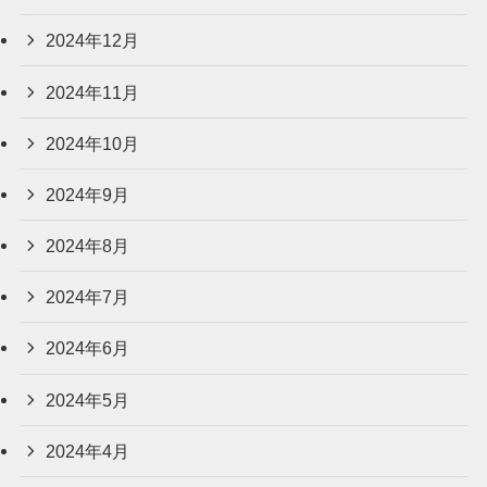
2024年12月
2024年11月
2024年10月
2024年9月
2024年8月
2024年7月
2024年6月
2024年5月
2024年4月