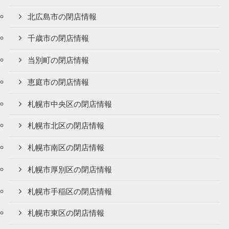
北広島市の閉店情報
千歳市の閉店情報
当別町の閉店情報
恵庭市の閉店情報
札幌市中央区の閉店情報
札幌市北区の閉店情報
札幌市南区の閉店情報
札幌市厚別区の閉店情報
札幌市手稲区の閉店情報
札幌市東区の閉店情報