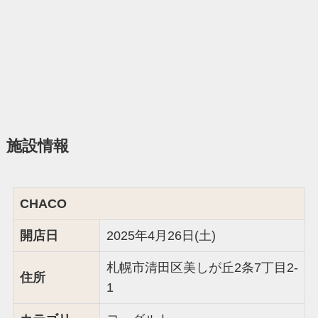
施設情報
CHACO
開店日
2025年4月26日(土)
札幌市清田区美しが丘2条7丁目2-
住所
1