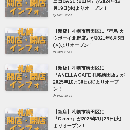
ニコBASE 清田店』が2024年12
月19日(木)よりオープン！
2024-12-07
【新店】札幌市清田区に『串鳥 カ
ウボーイ北野店』が2021年8月5日
(木)よりオープン！
2021-07-11
【新店】札幌市清田区に
『ANELLA CAFE 札幌清田店』が
2025年10月30日(木)よりオープ
ン！
2025-10-29
【新店】札幌市清田区に
『Clover』が2025年9月23日(火)
よりオープン！