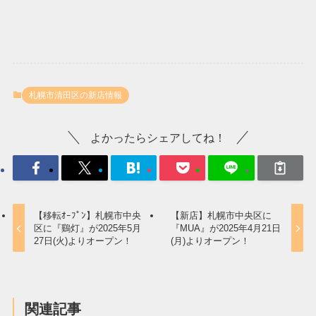
札幌市清田区の新店情報
よかったらシェアしてね！
【移転ｵｰﾌﾟﾝ】札幌市中央
【新店】札幌市中央区に
区に『鷄灯』が2025年5月
『MUA』が2025年4月21日
27日(火)よりオープン！
(月)よりオープン！
関連記事