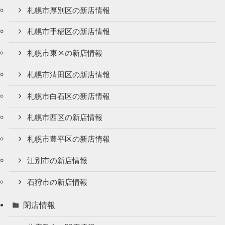
札幌市厚別区の新店情報
札幌市手稲区の新店情報
札幌市東区の新店情報
札幌市清田区の新店情報
札幌市白石区の新店情報
札幌市西区の新店情報
札幌市豊平区の新店情報
江別市の新店情報
石狩市の新店情報
閉店情報