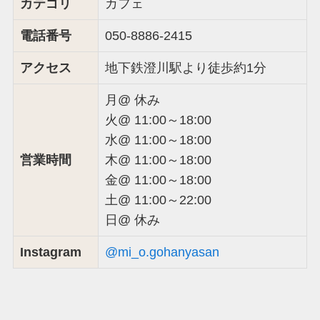
カテゴリ
カフェ
電話番号
050-8886-2415
アクセス
地下鉄澄川駅より徒歩約1分
月@ 休み
火@ 11:00～18:00
水@ 11:00～18:00
営業時間
木@ 11:00～18:00
金@ 11:00～18:00
土@ 11:00～22:00
日@ 休み
Instagram
@mi_o.gohanyasan