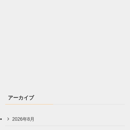
アーカイブ
2026年8月