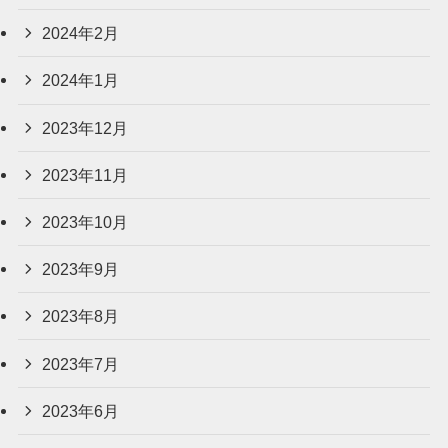
2024年2月
2024年1月
2023年12月
2023年11月
2023年10月
2023年9月
2023年8月
2023年7月
2023年6月