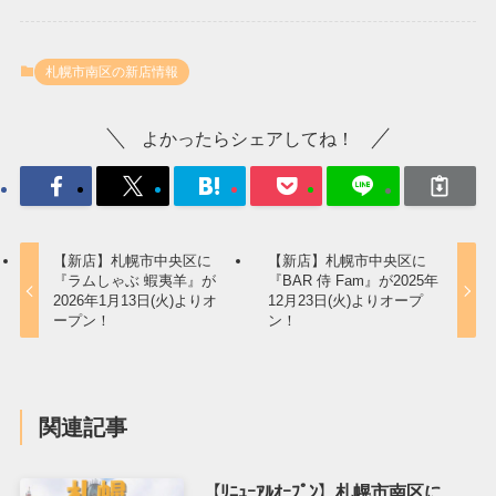
札幌市南区の新店情報
よかったらシェアしてね！
【新店】札幌市中央区に
【新店】札幌市中央区に
『ラムしゃぶ 蝦夷羊』が
『BAR 侍 Fam』が2025年
2026年1月13日(火)よりオ
12月23日(火)よりオープ
ープン！
ン！
関連記事
【ﾘﾆｭｰｱﾙｵｰﾌﾟﾝ】札幌市南区に