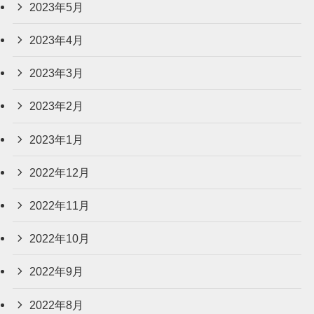
2023年5月
2023年4月
2023年3月
2023年2月
2023年1月
2022年12月
2022年11月
2022年10月
2022年9月
2022年8月