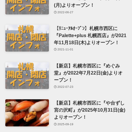
(月)よりオープン！
2022-06-27
【ﾘﾆｭｰｱﾙｵｰﾌﾟﾝ】札幌市西区に
『Palette+plus 札幌西店』が2021
年11月18日(木)よりオープン！
2021-11-01
【新店】札幌市西区に『めぐみ
堂』が2022年7月22日(金)よりオ
ープン！
2022-07-23
【新店】札幌市西区に『や台ずし
宮の沢町』が2025年10月31日(金)
よりオープン！
2025-09-19