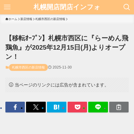
札幌開店閉店インフォ
ホーム
新店情報
札幌市西区の新店情報
【移転ｵｰﾌﾟﾝ】札幌市西区に『らーめん飛
鶏魚』が2025年12月15日(月)よりオープ
ン！
2025-11-30
札幌市西区の新店情報
当ページのリンクには広告が含まれています。