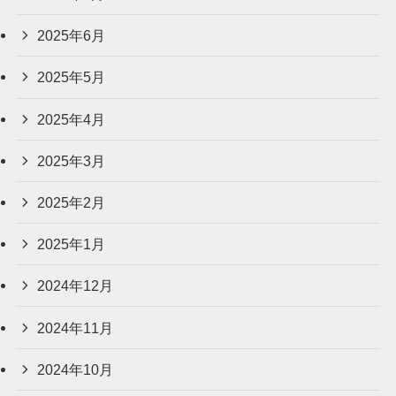
2025年6月
2025年5月
2025年4月
2025年3月
2025年2月
2025年1月
2024年12月
2024年11月
2024年10月