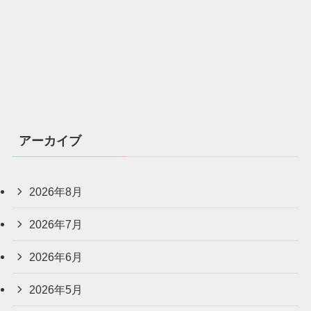
アーカイブ
2026年8月
2026年7月
2026年6月
2026年5月