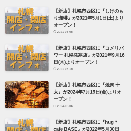
【新店】札幌市西区に『しげのも
り珈琲』が2021年5月1日(土)より
オープン！
2021-05-06
【新店】札幌市西区に『コメリパ
ワー 札幌発寒店』が2021年9月16
日(木)よりオープン！
2021-05-18
【新店】札幌市西区に『焼肉 十
太』が2024年7月19日(金)よりオ
ープン！
2024-08-06
【新店】札幌市西区に『hug＊
cafe BASE』が2022年5月30日