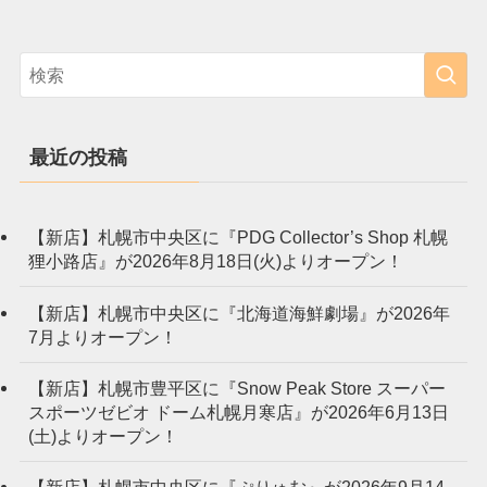
最近の投稿
【新店】札幌市中央区に『PDG Collector’s Shop 札幌
狸小路店』が2026年8月18日(火)よりオープン！
【新店】札幌市中央区に『北海道海鮮劇場』が2026年
7月よりオープン！
【新店】札幌市豊平区に『Snow Peak Store スーパー
スポーツゼビオ ドーム札幌月寒店』が2026年6月13日
(土)よりオープン！
【新店】札幌市中央区に『ぷりゅむ』が2026年9月14