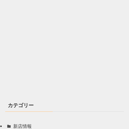
カテゴリー
新店情報