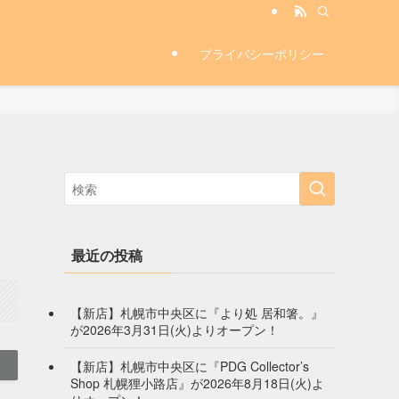
プライバシーポリシー
最近の投稿
【新店】札幌市中央区に『より処 居和箸。』
が2026年3月31日(火)よりオープン！
【新店】札幌市中央区に『PDG Collector’s
Shop 札幌狸小路店』が2026年8月18日(火)よ