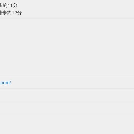
歩約11分
歩約12分
.com/