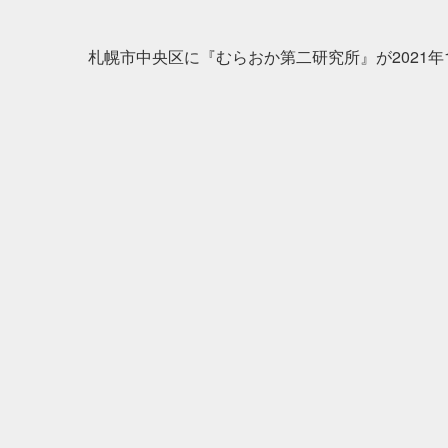
札幌市中央区に『むらおか第二研究所』が2021年1