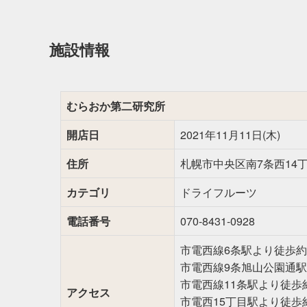
施設情報
むらおか第二研究所
開店日
2021年11月11日(木)
住所
札幌市中央区南7条西14丁目
カテゴリ
ドライフルーツ
電話番号
070-8431-0928
市電西線6条駅より徒歩約
市電西線9条旭山公園通駅
市電西線11条駅より徒歩
アクセス
市電西15丁目駅より徒歩