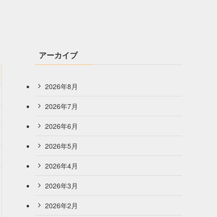
アーカイブ
2026年8月
2026年7月
2026年6月
2026年5月
2026年4月
2026年3月
2026年2月