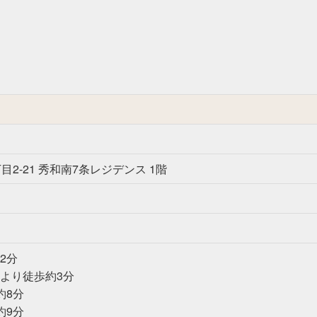
2-21 秀和南7条レジデンス 1階
2分
より徒歩約3分
約8分
約9分