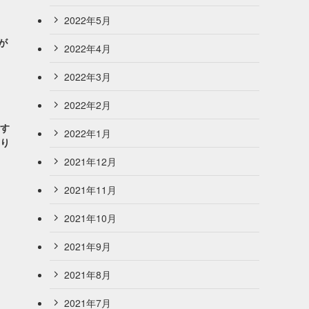
2022年5月
が
2022年4月
2022年3月
2022年2月
 す
2022年1月
より
2021年12月
2021年11月
2021年10月
2021年9月
2021年8月
2021年7月