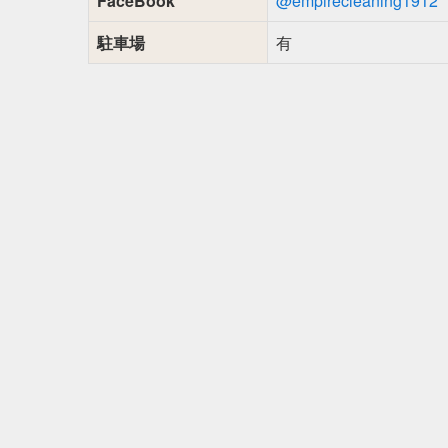
FaceBook
@empirecleaning1912
駐車場
有