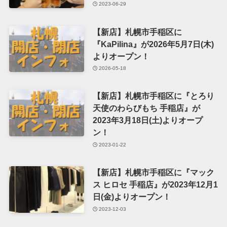
2023-06-29
【新店】札幌市手稲区に
『KaPilina』が2026年5月7日(木)
よりオープン！
2026-05-18
【新店】札幌市手稲区に『とろり
天使のわらびもち 手稲店』が
2023年3月18日(土)よりオープ
ン！
2023-01-22
【新店】札幌市手稲区に『マック
ス ヒロセ 手稲店』が2023年12月1
日(金)よりオープン！
2023-12-03