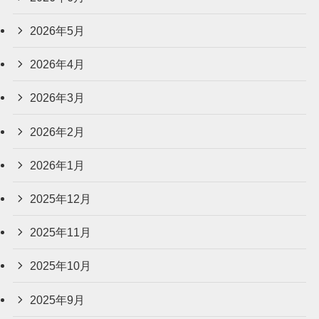
2026年5月
2026年4月
2026年3月
2026年2月
2026年1月
2025年12月
2025年11月
2025年10月
2025年9月