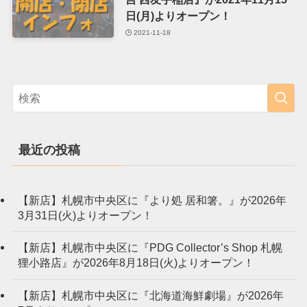
日(月)よりオープン！
2021-11-18
最近の投稿
【新店】札幌市中央区に『より処 居和箸。』が2026年
3月31日(火)よりオープン！
【新店】札幌市中央区に『PDG Collector’s Shop 札幌
狸小路店』が2026年8月18日(火)よりオープン！
【新店】札幌市中央区に『北海道海鮮劇場』が2026年