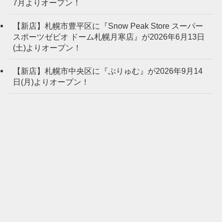
7月よりオープン！
【新店】札幌市豊平区に『Snow Peak Store スーパー
スポーツゼビオ ドーム札幌月寒店』が2026年6月13日
(土)よりオープン！
【新店】札幌市中央区に『ぷりゅむ』が2026年9月14
日(月)よりオープン！