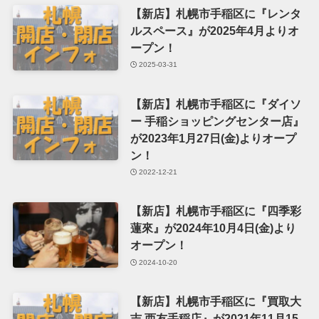
【新店】札幌市手稲区に『レンタ
ルスペース』が2025年4月よりオ
ープン！
2025-03-31
【新店】札幌市手稲区に『ダイソ
ー 手稲ショッピングセンター店』
が2023年1月27日(金)よりオープ
ン！
2022-12-21
【新店】札幌市手稲区に『四季彩
蓮來』が2024年10月4日(金)より
オープン！
2024-10-20
【新店】札幌市手稲区に『買取大
吉 西友手稲店』が2021年11月15