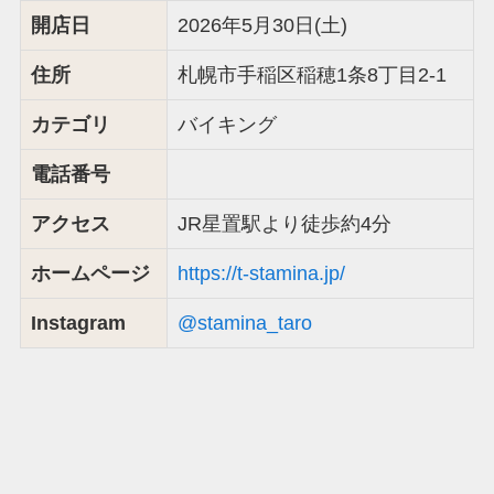
開店日
2026年5月30日(土)
住所
札幌市手稲区稲穂1条8丁目2-1
カテゴリ
バイキング
電話番号
アクセス
JR星置駅より徒歩約4分
ホームページ
https://t-stamina.jp/
Instagram
@stamina_taro