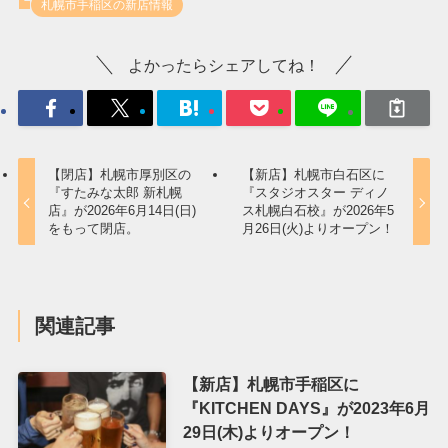
札幌市手稲区の新店情報
よかったらシェアしてね！
【閉店】札幌市厚別区の
【新店】札幌市白石区に
『すたみな太郎 新札幌
『スタジオスター ディノ
店』が2026年6月14日(日)
ス札幌白石校』が2026年5
をもって閉店。
月26日(火)よりオープン！
関連記事
【新店】札幌市手稲区に
『KITCHEN DAYS』が2023年6月
29日(木)よりオープン！