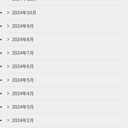
2024年10月
2024年9月
2024年8月
2024年7月
2024年6月
2024年5月
2024年4月
2024年3月
2024年2月