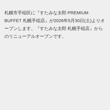
札幌市手稲区に『すたみな太郎 PREMIUM
BUFFET 札幌手稲店』が2026年5月30日(土)よりオ
ープンします。『すたみな太郎 札幌手稲店』から
のリニューアルオープンです。