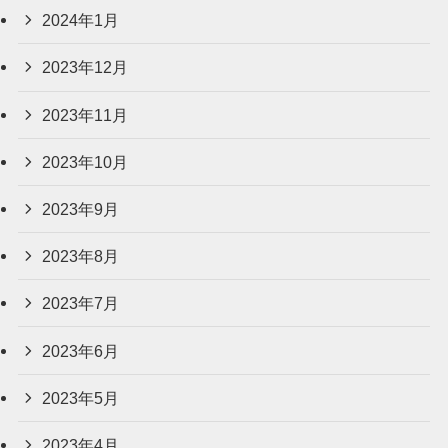
2024年1月
2023年12月
2023年11月
2023年10月
2023年9月
2023年8月
2023年7月
2023年6月
2023年5月
2023年4月