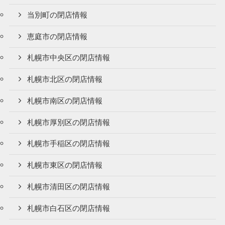
当別町の閉店情報
恵庭市の閉店情報
札幌市中央区の閉店情報
札幌市北区の閉店情報
札幌市南区の閉店情報
札幌市厚別区の閉店情報
札幌市手稲区の閉店情報
札幌市東区の閉店情報
札幌市清田区の閉店情報
札幌市白石区の閉店情報