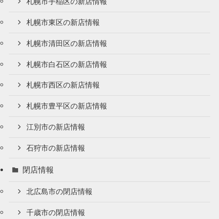
札幌市手稲区の新店情報
札幌市東区の新店情報
札幌市清田区の新店情報
札幌市白石区の新店情報
札幌市西区の新店情報
札幌市豊平区の新店情報
江別市の新店情報
石狩市の新店情報
閉店情報
北広島市の閉店情報
千歳市の閉店情報