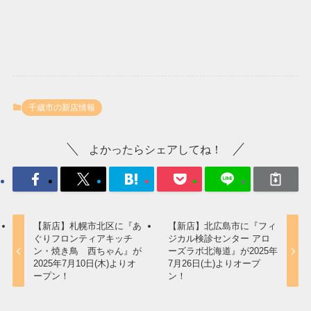
千歳市の新店情報
よかったらシェアしてね！
【新店】札幌市北区に『あ
【新店】北広島市に『フィ
ぐりフロンティアキッチ
ジカル検診センター アロ
ン・焼き鳥 西ちゃん』が
ーズラボ北海道』が2025年
2025年7月10日(木)よりオ
7月26日(土)よりオープ
ープン！
ン！