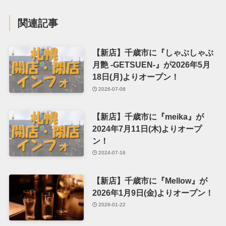
関連記事
【新店】千歳市に『しゃぶしゃぶ
月艶 -GETSUEN-』が2026年5月
18日(月)よりオープン！
2026-07-08
【新店】千歳市に『meika』が
2024年7月11日(木)よりオープ
ン！
2024-07-16
【新店】千歳市に『Mellow』が
2026年1月9日(金)よりオープン！
2026-01-22