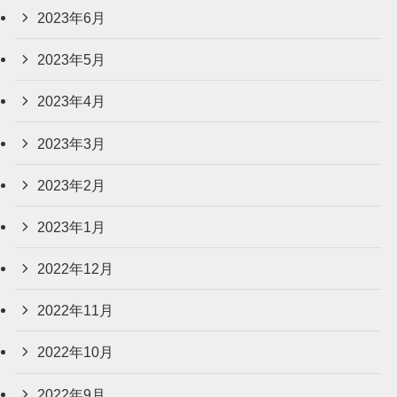
2023年6月
2023年5月
2023年4月
2023年3月
2023年2月
2023年1月
2022年12月
2022年11月
2022年10月
2022年9月