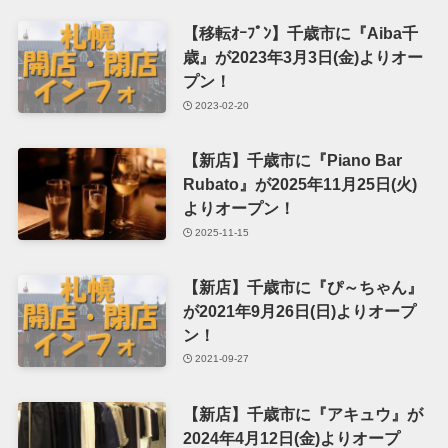
【移転ｵｰﾌﾟﾝ】千歳市に『Aiba千
歳』が2023年3月3日(金)よりオー
プン！
2023-02-20
【新店】千歳市に『Piano Bar
Rubato』が2025年11月25日(火)
よりオープン！
2025-11-15
【新店】千歳市に『ぴ～ちゃん』
が2021年9月26日(日)よりオープ
ン！
2021-09-27
【新店】千歳市に『アキュウ』が
2024年4月12日(金)よりオープ