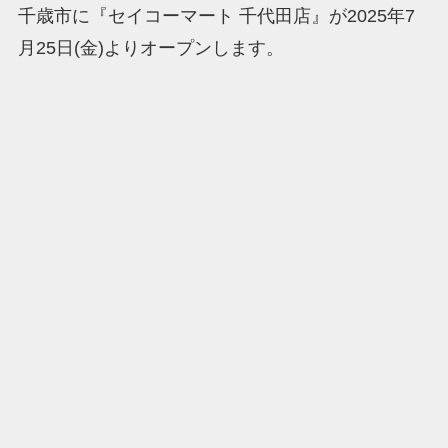
千歳市に『セイコーマート 千代田店』が2025年7
月25日(金)よりオープンします。