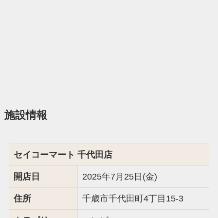
施設情報
セイコーマート 千代田店
開店日
2025年7月25日(金)
住所
千歳市千代田町4丁目15-3