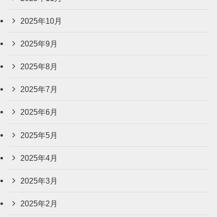
2025年10月
2025年9月
2025年8月
2025年7月
2025年6月
2025年5月
2025年4月
2025年3月
2025年2月