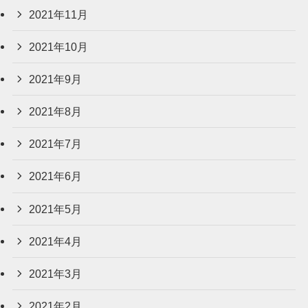
2021年11月
2021年10月
2021年9月
2021年8月
2021年7月
2021年6月
2021年5月
2021年4月
2021年3月
2021年2月